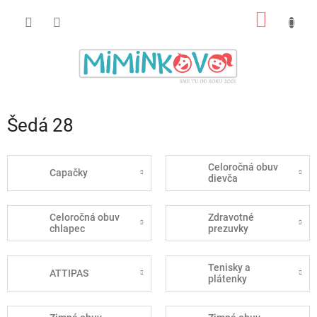
Prejsť
NÁKU
na
obsah
KOŠÍK
Šedá 28
Celoročná obuv
Capačky
dievča
Celoročná obuv
Zdravotné
chlapec
prezuvky
Tenisky a
ATTIPAS
plátenky