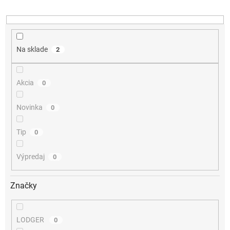
u
k
t
o
v
Na sklade
2
Akcia
0
Novinka
0
Tip
0
Výpredaj
0
Značky
LODGER
0