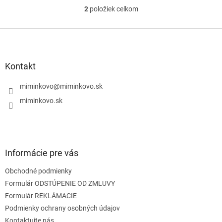
2
položiek celkom
O
v
l
Z
á
á
d
p
a
ä
Kontakt
c
t
i
i
miminkovo
@
miminkovo.sk
e
e
p
miminkovo.sk
r
v
k
y
v
Informácie pre vás
ý
p
Obchodné podmienky
i
s
Formulár ODSTÚPENIE OD ZMLUVY
u
Formulár REKLÁMACIE
Podmienky ochrany osobných údajov
Kontaktujte nás