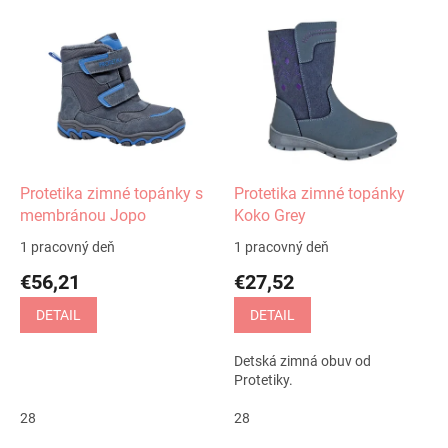
V
ý
p
i
s
p
r
o
d
Protetika zimné topánky s
Protetika zimné topánky
u
membránou Jopo
Koko Grey
k
1 pracovný deň
1 pracovný deň
t
€56,21
€27,52
o
v
DETAIL
DETAIL
Detská zimná obuv od
Protetiky.
28
28