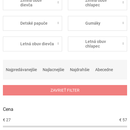
Zimná obuv
Zimná obuv
dievča
chlapec
Detské papuče
Gumáky
Letná obuv
Letná obuv dievča
chlapec
R
a
Najpredávanejšie
Najlacnejšie
Najdrahšie
Abecedne
d
e
n
ZAVRIEŤ FILTER
i
e
p
Cena
r
o
€
27
€
57
d