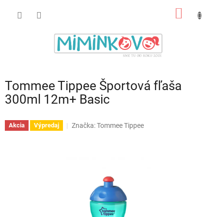
Prejsť
NÁKU
na
obsah
KOŠÍK
Tommee Tippee Športová fľaša
300ml 12m+ Basic
Značka:
Tommee Tippee
Akcia
Výpredaj