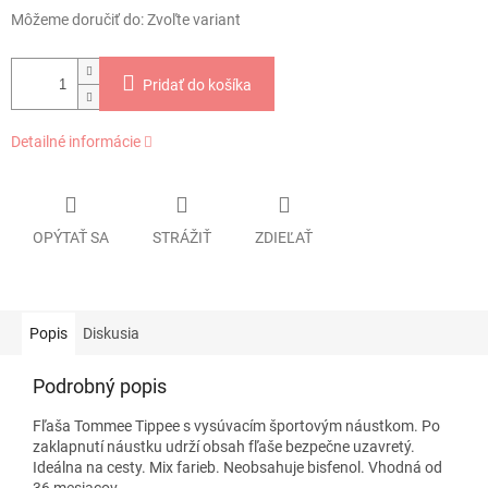
Môžeme doručiť do:
Zvoľte variant
Pridať do košíka
Detailné informácie
OPÝTAŤ SA
STRÁŽIŤ
ZDIEĽAŤ
Popis
Diskusia
Podrobný popis
Fľaša Tommee Tippee s vysúvacím športovým náustkom. Po
zaklapnutí náustku udrží obsah fľaše bezpečne uzavretý.
Ideálna na cesty. Mix farieb. Neobsahuje bisfenol. Vhodná od
36 mesiacov.