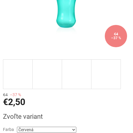
€4
–37 %
€4
–37 %
€2,50
Jednotková
Zvoľte variant
cena:
Farba