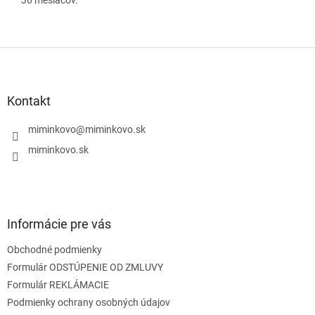
Z
á
p
ä
Kontakt
t
i
miminkovo
@
miminkovo.sk
e
miminkovo.sk
Informácie pre vás
Obchodné podmienky
Formulár ODSTÚPENIE OD ZMLUVY
Formulár REKLÁMACIE
Podmienky ochrany osobných údajov