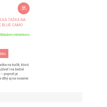
€33
–69 %
EĽKÁ TAŠKA NA
 BLUE CAMO
Skladom miminkovo
šíka
ška na kočík, ktorú
žívať i na bežné
 – popruh je
 dlhý aj na nosenie
 prsia. atraktívny
ný, vodovzdorný,...