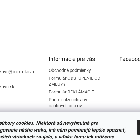
Informácie pre vás
Facebo
Obchodné podmienky
kovo
@
miminkovo.
Formulár ODSTÚPENIE OD
ZMLUVY
kovo.sk
Formulár REKLÁMACIE
Podmienky ochrany
osobných údajov
Kontaktujte nás
Tabuľka veľkostí
úbory cookies. Niektoré sú nevyhnutné pre
Nariadenie SOI o stiahnutí
govanie nášho webu, iné nám pomáhajú lepšie spoznať,
výrobkov
ašich stránkach zaujalo, a vďaka tomu ich môžeme