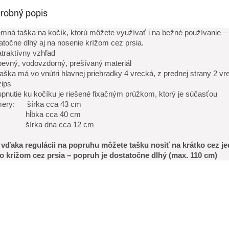
robný popis
mná taška na kočík, ktorú môžete využívať i na bežné používanie – 
atočne dlhý aj na nosenie krížom cez prsia.
atraktívny vzhľad
pevný, vodovzdorný, prešívaný materiál
taška má vo vnútri hlavnej priehradky 4 vrecká, z prednej strany 2 v
zips
upnutie ku kočíku je riešené fixačným prúžkom, ktorý je súčasťou
mery: šírka cca 43 cm
bka cca 40 cm
rka dna cca 12 cm
 vďaka regulácii na popruhu môžete tašku nosiť na krátko cez j
o krížom cez prsia – popruh je dostatočne dlhý (max. 110 cm)