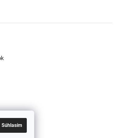
ok
Súhlasím