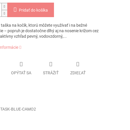
Pridať do košíka
taška na kočík, ktorú môžete využívať i na bežné
ie – popruh je dostatočne dlhý aj na nosenie krížom cez
raktívny vzhľad pevný, vodovzdorný,...
informácie
OPÝTAŤ SA
STRÁŽIŤ
ZDIEĽAŤ
-TASK-BLUE-CAMO2