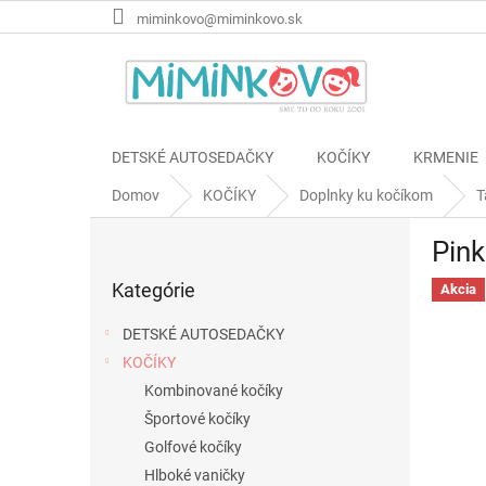
Prejsť
miminkovo@miminkovo.sk
na
obsah
DETSKÉ AUTOSEDAČKY
KOČÍKY
KRMENIE
Domov
KOČÍKY
Doplnky ku kočíkom
T
B
Pink
o
Preskočiť
č
Kategórie
kategórie
Akcia
n
ý
DETSKÉ AUTOSEDAČKY
p
KOČÍKY
a
Kombinované kočíky
n
e
Športové kočíky
l
Golfové kočíky
Hlboké vaničky