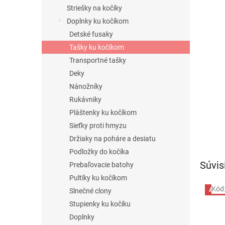
Striešky na kočíky
Doplnky ku kočíkom
Detské fusaky
Tašky ku kočíkom
Transportné tašky
Deky
Nánožníky
Rukávniky
Pláštenky ku kočíkom
Sieťky proti hmyzu
Držiaky na poháre a desiatu
Podložky do kočíka
Súvis
Prebaľovacie batohy
Pultíky ku kočíkom
Kód
Akci
Slnečné clony
Stupienky ku kočíku
Doplnky