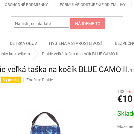
OBCHODNÉ PODMIENKY
FORMULÁR ODSTÚPENIE OD ZMLUVY
NÁJDEME TO
DETSKÁ OBUV
HYGIENA A STAROSTLIVOSŤ
BEZPEČN
ašky ku kočíkom
Pinkie veľká taška na kočík BLUE CAMO II.
ie veľká taška na kočík BLUE CAMO II.
1
Značka:
Pinkie
Výpredaj
€33
–69
€10
Jednotk
Skla
cena:
Môžeme d