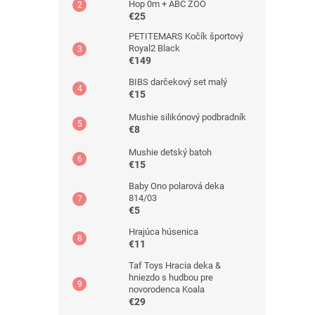
Hop 0m + ABC ZOO
€25
PETITEMARS Kočík športový
Royal2 Black
€149
BIBS darčekový set malý
€15
Mushie silikónový podbradník
€8
Mushie detský batoh
€15
Baby Ono polarová deka
814/03
€5
Hrajúca húsenica
€11
Taf Toys Hracia deka &
hniezdo s hudbou pre
novorodenca Koala
€29