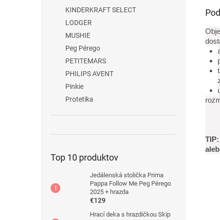
KINDERKRAFT SELECT
Pod
LODGER
Obje
MUSHIE
dost
Peg Pérego
PETITEMARS
PHILIPS AVENT
Pinkie
Protetika
roz
hĺ
ší
TIP:
aleb
Top 10 produktov
Jedálenská stolička Prima
Pappa Follow Me Peg Pérego
2025 + hrazda
€129
Hrací deka s hrazdičkou Skip