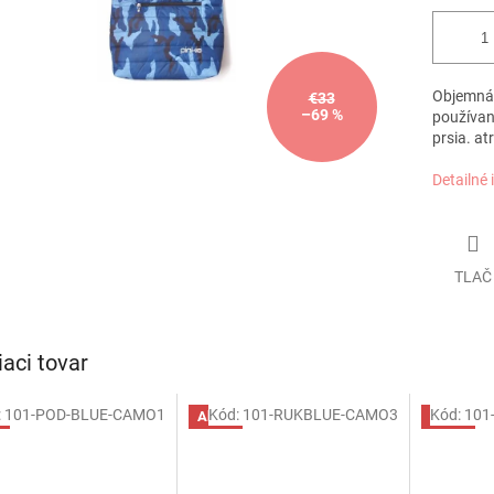
Objemná 
€33
–69 %
používan
prsia. at
Detailné 
TLAČ
iaci tovar
:
101-POD-BLUE-CAMO1
Kód:
101-RUKBLUE-CAMO3
Kód:
101
a
Akcia
Akcia