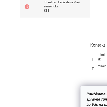
Infantino Hracia deka Maxi
senzorická
€33
Z
á
p
ä
t
Kontakt
i
e
mimin
sk
mimin
Používame s
správne fun
čo Vás na n