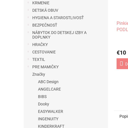
KRMENIE
DETSKÁ OBUV
HYGIENA A STAROSTLIVOSŤ
Pink
BEZPEČNOSŤ
PODL
NÁBYTOK DO DETSKEJ IZBY A
DOPLNKY
HRAČKY
€10
CESTOVANIE
TEXTIL
D
PRE MAMIČKY
Značky
ABC Design
ANGELCARE
BIBS
Dooky
EASYWALKER
Popi
INGENUITY
KINDERKRAFT