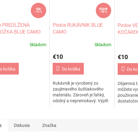
€36
€23,90
–72 %
–58 %
ie PREDĹŽENÁ
Pinkie RUKÁVNIK BLUE
Pinkie V
OŽKA BLUE CAMO
CAMO
KOČÁREK
Skladom
Skladom
€10
€10
o košíka
Do košíka
Do ko
Rukávnik je vyrobený zo
Objemná ta
zaujímavého šuštiakového
môžete vyu
materiálu. Zároveň je ľahký,
používanie
odolný a nepremokavý. Výplň
dostatočne
rukávnika tvorí silná vrstva
krížom cez
dutého vlákna...
vzhľad pev
s
Diskusia
Značka