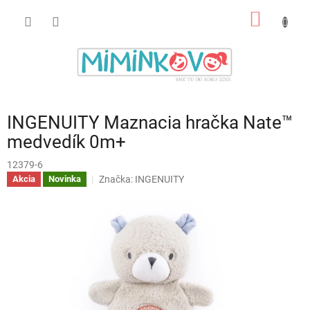
Prejsť
NÁKU
na
obsah
KOŠÍK
INGENUITY Maznacia hračka Nate™
medvedík 0m+
12379-6
Značka:
INGENUITY
Akcia
Novinka