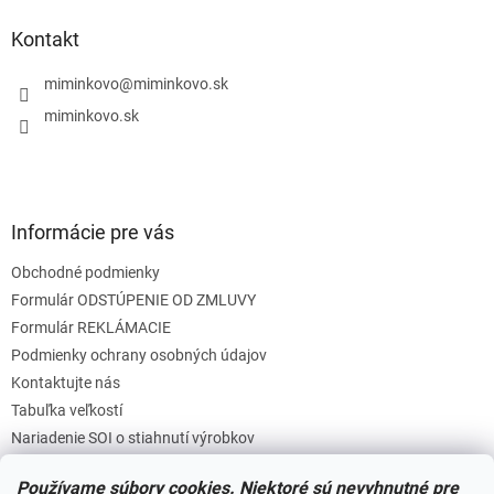
p
ä
Kontakt
t
i
miminkovo
@
miminkovo.sk
e
miminkovo.sk
Informácie pre vás
Obchodné podmienky
Formulár ODSTÚPENIE OD ZMLUVY
Formulár REKLÁMACIE
Podmienky ochrany osobných údajov
Kontaktujte nás
Tabuľka veľkostí
Nariadenie SOI o stiahnutí výrobkov
Reklamačný poriadok
Používame súbory cookies. Niektoré sú nevyhnutné pre
Zásady súborov COOKIES