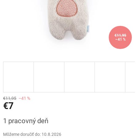
€11,95
–41 %
€11,95
–41 %
€7
Jednotková
1 pracovný deň
cena:
Môžeme doručiť do:
10.8.2026