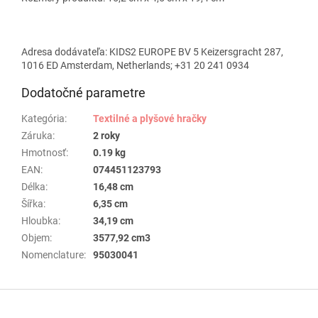
Adresa dodávateľa: KIDS2 EUROPE BV 5 Keizersgracht 287,
1016 ED Amsterdam, Netherlands; +31 20 241 0934
Dodatočné parametre
Kategória
:
Textilné a plyšové hračky
Záruka
:
2 roky
Hmotnosť
:
0.19 kg
EAN
:
074451123793
Délka
:
16,48 cm
Šířka
:
6,35 cm
Hloubka
:
34,19 cm
Objem
:
3577,92 cm3
Nomenclature
:
95030041
Z
á