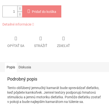
Pridať do košíka
Detailné informácie
OPÝTAŤ SA
STRÁŽIŤ
ZDIEĽAŤ
Popis
Diskusia
Podrobný popis
Tento obľúbený jemnučký kamarát bude sprevádzať dieťatko,
keď pôjdete kamkoľvek. Jemné textúry podporujú hmatovú
stimuláciu a jemnú motoriku dieťatka. Pomôže dieťatku zostať
v pokoji a bude najlepším kamarátom na túlenie sa.