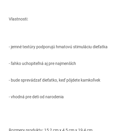
Vlastnosti:
- jemné textúry podporujú hmatovú stimuláciu dieťatka
- ľahko uchopiteľná aj pre najmenších
- bude sprevádzať dieťatko, keď pôjdete kamkoľvek
- vhodná pre deti od narodenia
Rozmery produktu: 15,2 cm x 4,5 cm x 19,4 cm