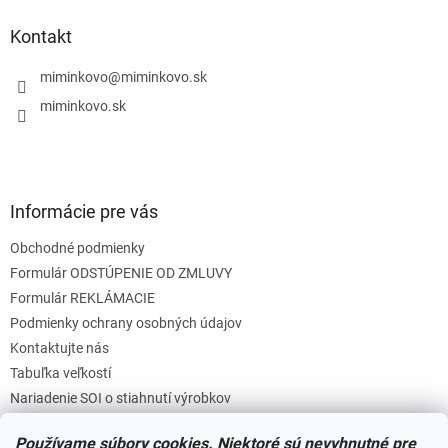
p
ä
Kontakt
t
i
miminkovo
@
miminkovo.sk
e
miminkovo.sk
Informácie pre vás
Obchodné podmienky
Formulár ODSTÚPENIE OD ZMLUVY
Formulár REKLÁMACIE
Podmienky ochrany osobných údajov
Kontaktujte nás
Tabuľka veľkostí
Nariadenie SOI o stiahnutí výrobkov
Reklamačný poriadok
Používame súbory cookies. Niektoré sú nevyhnutné pre
Zásady súborov COOKIES