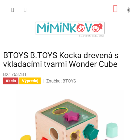
Prejsť
NÁKU
na
obsah
KOŠÍK
BTOYS B.TOYS Kocka drevená s
vkladacími tvarmi Wonder Cube
BX1763ZBT
Značka:
BTOYS
Akcia
Výpredaj