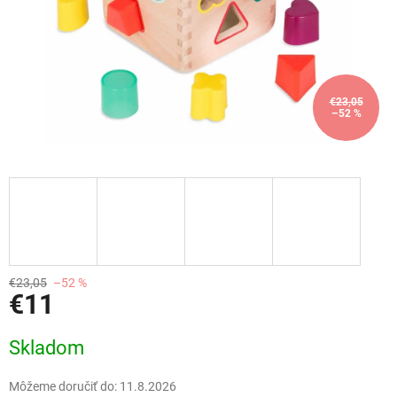
€23,05
–52 %
€23,05
–52 %
€11
Jednotková
Skladom
cena:
Môžeme doručiť do:
11.8.2026