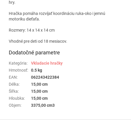
hry.
Hračka pomáha rozvíjať koordináciu ruka-oko i jemnú
motoriku dieťaťa.
Rozmery: 14 x 14 x 14 cm
Vhodné pre deti od 18 mesiacov.
Dodatočné parametre
Kategória
:
Vkladacie hračky
Hmotnosť
:
0.5 kg
EAN
:
062243422384
Délka
:
15,00 cm
Šířka
:
15,00 cm
Hloubka
:
15,00 cm
Objem
:
3375,00 cm3
Z
á