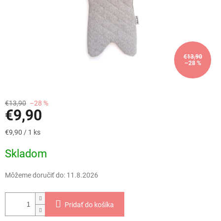
€13,90
–28 %
€13,90
–28 %
€9,90
Jednotková
€9,90 / 1 ks
cena:
Skladom
Môžeme doručiť do:
11.8.2026
Pridať do košíka