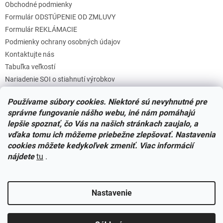
Obchodné podmienky
Formulár ODSTÚPENIE OD ZMLUVY
Formulár REKLÁMACIE
Podmienky ochrany osobných údajov
Kontaktujte nás
Tabuľka veľkostí
Nariadenie SOI o stiahnutí výrobkov
Reklamačný poriadok
Používame súbory cookies. Niektoré sú nevyhnutné pre
Zásady súborov COOKIES
správne fungovanie nášho webu, iné nám pomáhajú
lepšie spoznať, čo Vás na našich stránkach zaujalo, a
vďaka tomu ich môžeme priebežne zlepšovať. Nastavenia
Facebook
cookies môžete kedykoľvek zmeniť. Viac informácií
nájdete
tu
.
Nastavenie
Vytvoril Shoptet