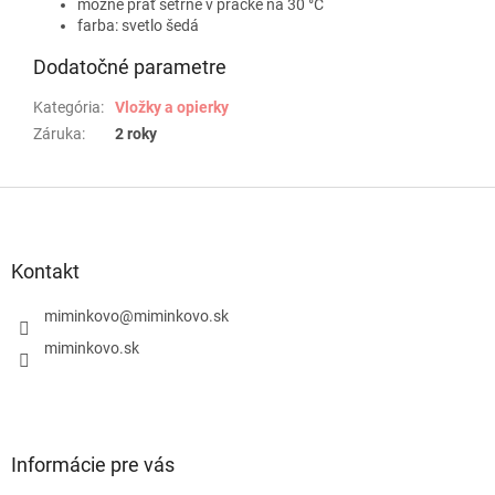
mozné prať šetrně v pračke na 30 °C
farba: svetlo šedá
Dodatočné parametre
Kategória
:
Vložky a opierky
Záruka
:
2 roky
Z
á
p
ä
Kontakt
t
i
miminkovo
@
miminkovo.sk
e
miminkovo.sk
Informácie pre vás