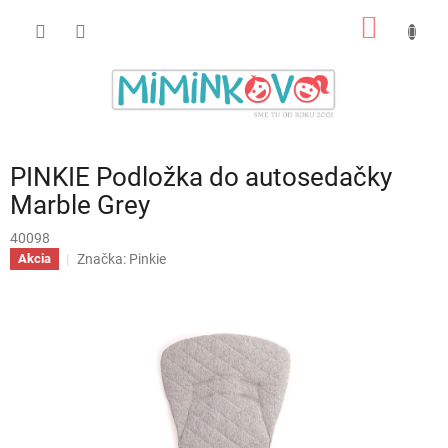
Prejsť
NÁKU
na
obsah
KOŠÍK
PINKIE Podložka do autosedačky
Marble Grey
40098
Značka:
Pinkie
Akcia