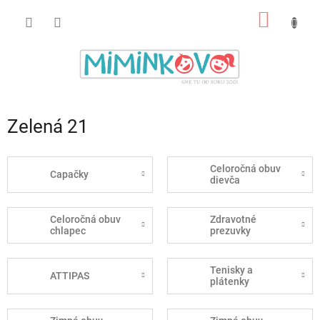
Prejsť
NÁKU
na
obsah
KOŠÍK
Zelená 21
Celoročná obuv
Capačky
dievča
Celoročná obuv
Zdravotné
chlapec
prezuvky
Tenisky a
ATTIPAS
plátenky