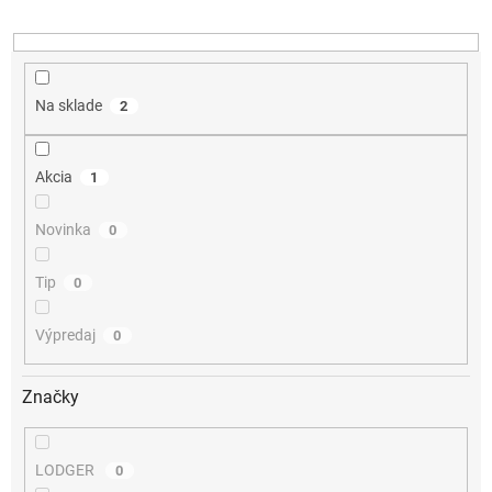
u
k
t
o
v
Na sklade
2
Akcia
1
Novinka
0
Tip
0
Výpredaj
0
Značky
LODGER
0