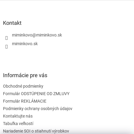
l
Z
á
á
d
p
a
ä
Kontakt
c
t
i
i
miminkovo
@
miminkovo.sk
e
e
p
miminkovo.sk
r
v
k
y
v
Informácie pre vás
ý
p
Obchodné podmienky
i
s
Formulár ODSTÚPENIE OD ZMLUVY
u
Formulár REKLÁMACIE
Podmienky ochrany osobných údajov
Kontaktujte nás
Tabuľka veľkostí
Nariadenie SOI o stiahnutí výrobkov