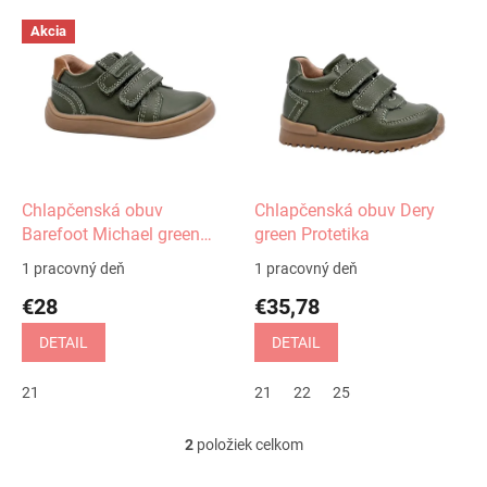
V
Akcia
ý
p
i
s
p
r
o
d
Chlapčenská obuv
Chlapčenská obuv Dery
u
Barefoot Michael green
green Protetika
k
Protetika
1 pracovný deň
1 pracovný deň
t
€28
€35,78
o
v
DETAIL
DETAIL
21
21
22
25
2
položiek celkom
O
v