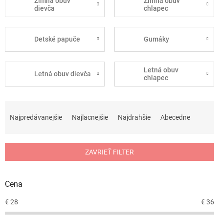
Zimná obuv
Zimná obuv
dievča
chlapec
Detské papuče
Gumáky
Letná obuv
Letná obuv dievča
chlapec
R
a
Najpredávanejšie
Najlacnejšie
Najdrahšie
Abecedne
d
e
n
ZAVRIEŤ FILTER
i
e
p
Cena
r
o
€
28
€
36
d