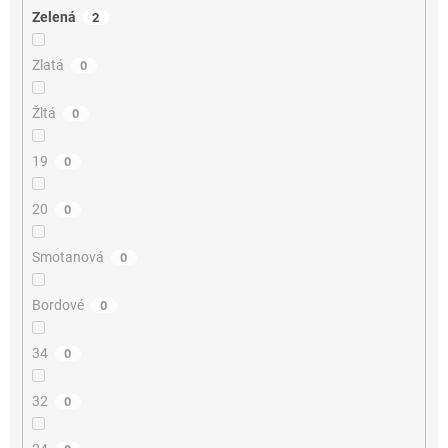
Zelená
2
Zlatá
0
Žltá
0
19
0
20
0
Smotanová
0
Bordové
0
34
0
32
0