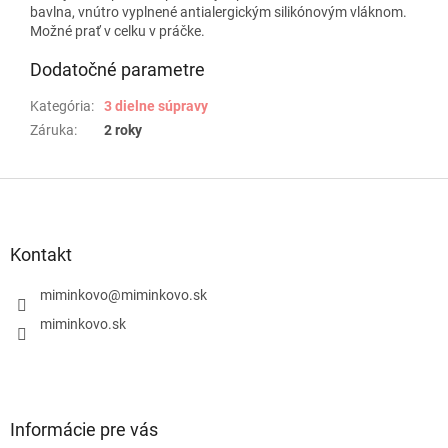
bavlna, vnútro vyplnené antialergickým silikónovým vláknom.
Možné prať v celku v práčke.
Dodatočné parametre
Kategória
:
3 dielne súpravy
Záruka
:
2 roky
Z
á
p
ä
Kontakt
t
i
miminkovo
@
miminkovo.sk
e
miminkovo.sk
Informácie pre vás