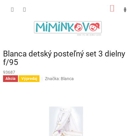
Prejsť
NÁKU
na
obsah
KOŠÍK
Blanca detský posteľný set 3 dielny
f/95
93687
Značka:
Blanca
Akcia
Výpredaj