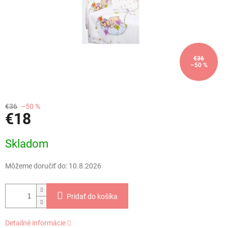
€36
–50 %
€36
–50 %
€18
Jednotková
Skladom
cena:
Môžeme doručiť do:
10.8.2026
Pridať do košíka
Detailné informácie