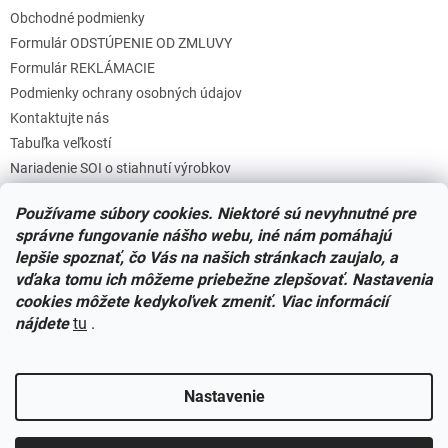
Obchodné podmienky
Formulár ODSTÚPENIE OD ZMLUVY
Formulár REKLÁMACIE
Podmienky ochrany osobných údajov
Kontaktujte nás
Tabuľka veľkostí
Nariadenie SOI o stiahnutí výrobkov
Reklamačný poriadok
Používame súbory cookies. Niektoré sú nevyhnutné pre
Zásady súborov COOKIES
správne fungovanie nášho webu, iné nám pomáhajú
lepšie spoznať, čo Vás na našich stránkach zaujalo, a
vďaka tomu ich môžeme priebežne zlepšovať. Nastavenia
Facebook
cookies môžete kedykoľvek zmeniť. Viac informácií
nájdete
tu
.
Nastavenie
Vytvoril Shoptet