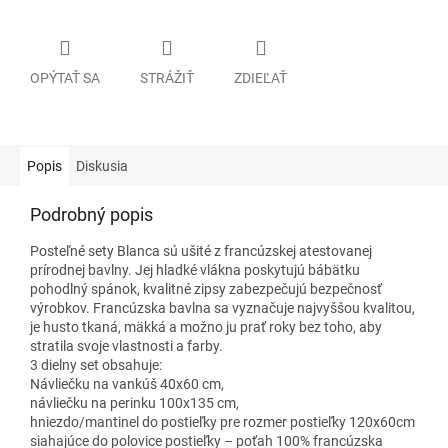
OPÝTAŤ SA
STRÁŽIŤ
ZDIEĽAŤ
Popis
Diskusia
Podrobný popis
Posteľné sety Blanca sú ušité z francúzskej atestovanej
prírodnej bavlny. Jej hladké vlákna poskytujú bábätku
pohodlný spánok, kvalitné zipsy zabezpečujú bezpečnosť
výrobkov. Francúzska bavlna sa vyznačuje najvyššou kvalitou,
je husto tkaná, mäkká a možno ju prať roky bez toho, aby
stratila svoje vlastnosti a farby.
3 dielny set obsahuje:
Návliečku na vankúš 40x60 cm,
návliečku na perinku 100x135 cm,
hniezdo/mantinel do postieľky pre rozmer postieľky 120x60cm
siahajúce do polovice postieľky – poťah 100% francúzska