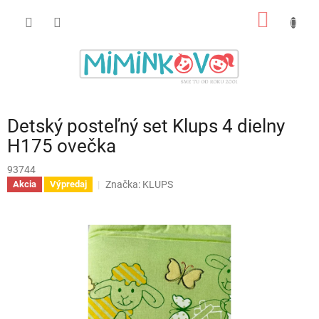
Prejsť
NÁKU
na
obsah
KOŠÍK
Detský posteľný set Klups 4 dielny
H175 ovečka
93744
Značka:
KLUPS
Akcia
Výpredaj