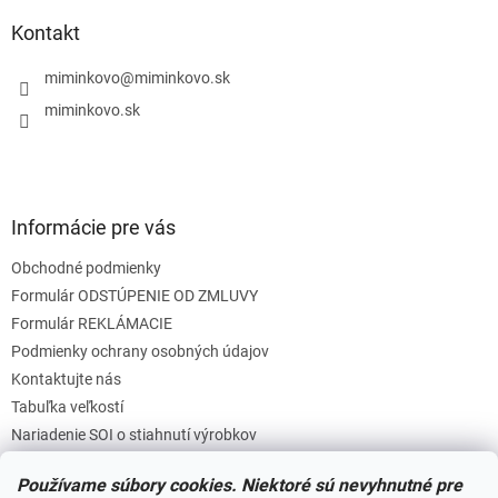
p
ä
Kontakt
t
i
miminkovo
@
miminkovo.sk
e
miminkovo.sk
Informácie pre vás
Obchodné podmienky
Formulár ODSTÚPENIE OD ZMLUVY
Formulár REKLÁMACIE
Podmienky ochrany osobných údajov
Kontaktujte nás
Tabuľka veľkostí
Nariadenie SOI o stiahnutí výrobkov
Reklamačný poriadok
Používame súbory cookies. Niektoré sú nevyhnutné pre
Zásady súborov COOKIES