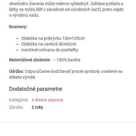
slnečného žiarenia môže mierne vyblednúť. Odtiene potlače a
látky sa môžu líšiť v závislosti od výrobných šarží, preto nejde
o výrobnú vadu.
Rozmery:
Obliečka na prikrývku 100×135cm
Obliečka na vankúš 40×60cm
mantinel-ochrana do postieľky
Materiálové zloženie:
– 100% bavlna
Údržba:
Odporúčame dodržiavať pracie symboly uvedené na
etikete výrobk
Dodatočné parametre
Kategória
:
4 dielne súpravy
Záruka
:
2 roky
Z
á