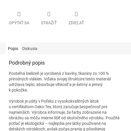
OPÝTAŤ SA
STRÁŽIŤ
ZDIEĽAŤ
Popis
Diskusia
Podrobný popis
Posteľná bielizeň je vyrobená z bavlny, tkaniny zo 100 %
prírodných vlákien. Vďaka svojej štruktúre tento materiál
udržiava teplo, absorbuje vlhkosť a je šetrný a jemný
k pokožke.
Výrobok je ušitý v Poľsku z vysokokvalitných látok
s certifikátom Oeko-Tex, ktorý zaručuje bezpečnosť pre
najmenších. Výrobca informuje, že farby zobrazené na
obrázku sa môžu mierne líšiť od skutočného výrobku. Použitá
potlač je ekologická – najlepšia pre látky používané na
detských výrobkoch, avšak počas prania a pôsobenia