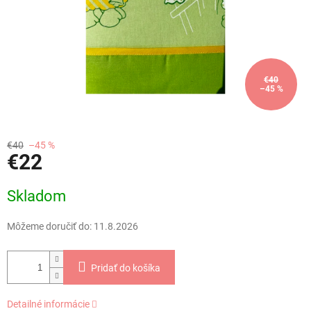
€40
–45 %
€40
–45 %
€22
Jednotková
Skladom
cena:
Môžeme doručiť do:
11.8.2026
Pridať do košíka
Detailné informácie