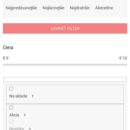
R
a
Najpredávanejšie
Najlacnejšie
Najdrahšie
Abecedne
d
e
n
ZAVRIEŤ FILTER
i
e
p
Cena
r
o
€
9
€
10
d
u
k
t
o
v
Na sklade
1
Akcia
1
Novinka
0