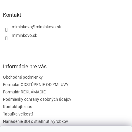
á
á
d
p
a
ä
Kontakt
c
t
i
i
miminkovo
@
miminkovo.sk
e
e
p
miminkovo.sk
r
v
k
y
v
Informácie pre vás
ý
p
Obchodné podmienky
i
s
Formulár ODSTÚPENIE OD ZMLUVY
u
Formulár REKLÁMACIE
Podmienky ochrany osobných údajov
Kontaktujte nás
Tabuľka veľkostí
Nariadenie SOI o stiahnutí výrobkov
Reklamačný poriadok