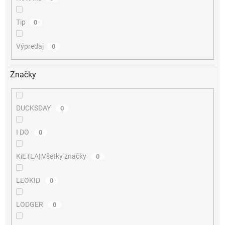
Tip
0
Výpredaj
0
Značky
DUCKSDAY
0
I DO
0
KiETLA||Všetky značky
0
LEOKID
0
LODGER
0