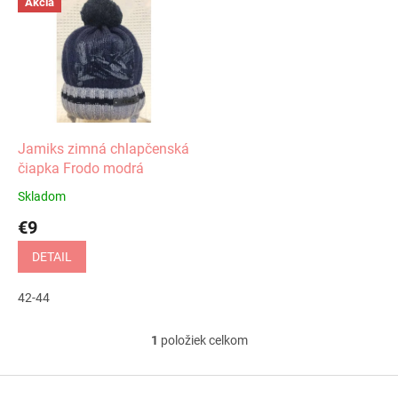
Akcia
ý
p
i
s
p
r
o
d
Jamiks zimná chlapčenská
u
čiapka Frodo modrá
k
Skladom
t
€9
o
v
DETAIL
42-44
1
položiek celkom
O
v
l
Z