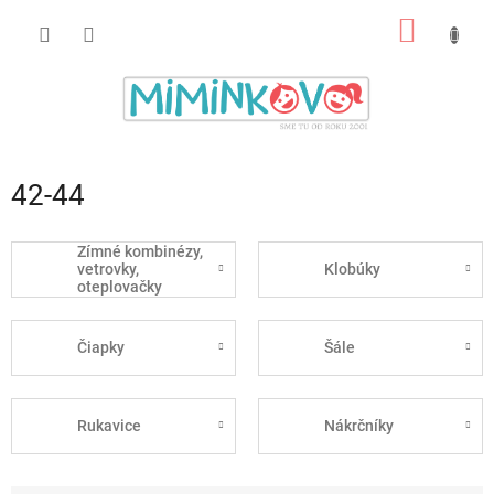
Prejsť
NÁKU
na
obsah
KOŠÍK
42-44
Zímné kombinézy,
vetrovky,
Klobúky
oteplovačky
Čiapky
Šále
Rukavice
Nákrčníky