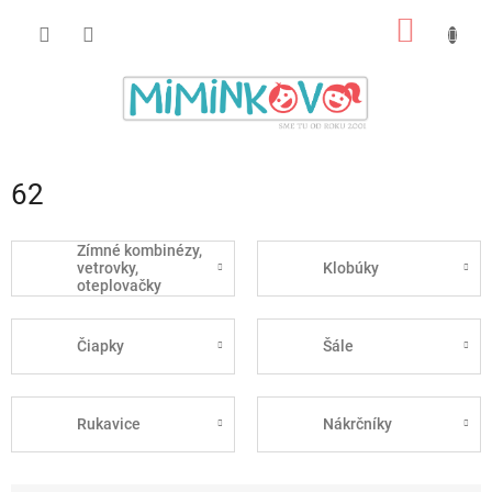
Prejsť
NÁKU
na
obsah
KOŠÍK
62
Zímné kombinézy,
vetrovky,
Klobúky
oteplovačky
Čiapky
Šále
Rukavice
Nákrčníky