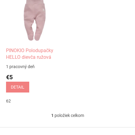
ý
p
i
s
p
r
o
d
PINOKIO Polodupačky
u
HELLO dievča ružová
k
1 pracovný deň
t
€5
o
v
DETAIL
62
1
položiek celkom
O
v
l
Z