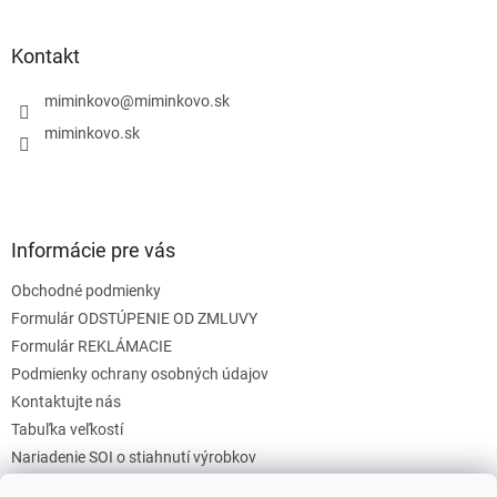
á
á
d
p
a
ä
Kontakt
c
t
i
i
miminkovo
@
miminkovo.sk
e
e
p
miminkovo.sk
r
v
k
y
v
Informácie pre vás
ý
p
Obchodné podmienky
i
s
Formulár ODSTÚPENIE OD ZMLUVY
u
Formulár REKLÁMACIE
Podmienky ochrany osobných údajov
Kontaktujte nás
Tabuľka veľkostí
Nariadenie SOI o stiahnutí výrobkov
Reklamačný poriadok