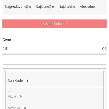
R
a
Najpredávanejšie
Najlacnejšie
Najdrahšie
Abecedne
d
e
n
ZAVRIEŤ FILTER
i
e
p
Cena
r
o
€
5
€
6
d
u
k
t
o
v
Na sklade
1
Akcia
0
Novinka
0