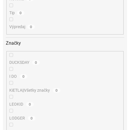
Tip
0
Výpredaj
0
Značky
DUCKSDAY
0
I DO
0
KiETLA||Všetky značky
0
LEOKID
0
LODGER
0