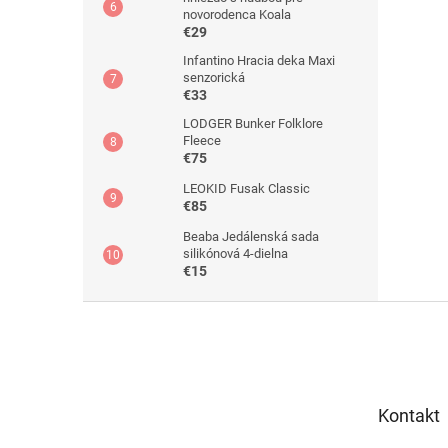
novorodenca Koala
€29
Infantino Hracia deka Maxi
senzorická
€33
LODGER Bunker Folklore
Fleece
€75
LEOKID Fusak Classic
€85
Beaba Jedálenská sada
silikónová 4-dielna
€15
Z
á
p
ä
t
Kontakt
i
e