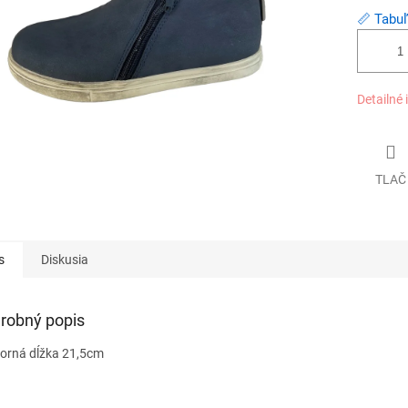
📏 Tabuľ
Detailné 
TLAČ
s
Diskusia
robný popis
orná dĺžka 21,5cm