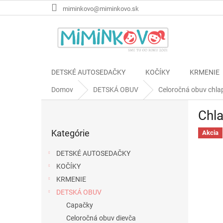
Prejsť
miminkovo@miminkovo.sk
na
obsah
DETSKÉ AUTOSEDAČKY
KOČÍKY
KRMENIE
Domov
DETSKÁ OBUV
Celoročná obuv chla
B
Chl
o
Preskočiť
č
Kategórie
kategórie
Akcia
n
ý
DETSKÉ AUTOSEDAČKY
p
KOČÍKY
a
KRMENIE
n
e
DETSKÁ OBUV
l
Capačky
Celoročná obuv dievča