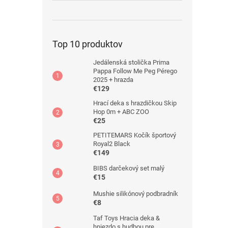
Top 10 produktov
Jedálenská stolička Prima
Pappa Follow Me Peg Pérego
2025 + hrazda
€129
Hrací deka s hrazdičkou Skip
Hop 0m + ABC ZOO
€25
PETITEMARS Kočík športový
Royal2 Black
€149
BIBS darčekový set malý
€15
Mushie silikónový podbradník
€8
Taf Toys Hracia deka &
hniezdo s hudbou pre