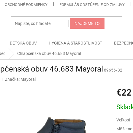
OBCHODNÉ PODMIENKY
FORMULÁR ODSTÚPENIE OD ZMLUVY
NÁJDEME TO
DETSKÁ OBUV
HYGIENA A STAROSTLIVOSŤ
BEZPEČN
pec
Chlapčenská obuv 46.683 Mayoral
apčenská obuv 46.683 Mayoral
89656/32
Značka:
Mayoral
€22
Jednotk
Skla
cena:
Veľkosť
Môžeme d