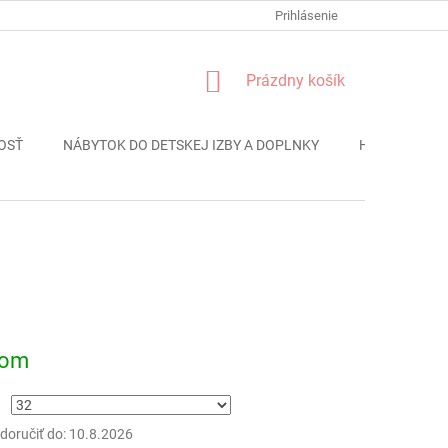
FORMULÁR REKLÁMACIE
PODMIENKY OCHRANY OSOBNÝCH ÚDAJO
Prihlásenie
NÁKUPNÝ
Prázdny košík
KOŠÍK
OSŤ
NÁBYTOK DO DETSKEJ IZBY A DOPLNKY
HRAČKY
ová
dom
oručiť do:
10.8.2026