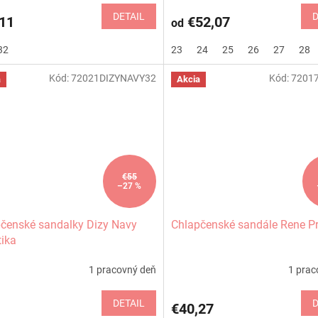
DETAIL
D
11
€52,07
od
32
23
24
25
26
27
28
Kód:
72021DIZYNAVY32
Kód:
7201
a
Akcia
€55
–27 %
čenské sandalky Dizy Navy
Chlapčenské sandále Rene Pr
tika
1 pracovný deň
1 prac
DETAIL
D
€40,27