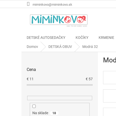
Prejsť
miminkovo@miminkovo.sk
na
obsah
DETSKÉ AUTOSEDAČKY
KOČÍKY
KRMENIE
Domov
DETSKÁ OBUV
Modrá 32
B
Mod
o
č
Cena
n
ý
€
11
€
57
p
a
n
e
l
Na sklade
18