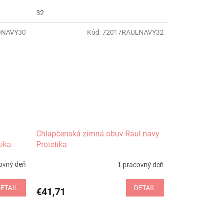
32
ONAVY30
Kód:
72017RAULNAVY32
Chlapčenská zimná obuv Raul navy
ika
Protetika
ovný deň
1 pracovný deň
ETAIL
DETAIL
€41,71