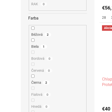
RAK
0
€56,
28
Farba
Akci
Béžová
2
Biela
1
Bordová
0
Červená
0
Chlap
Čierna
2
Prote
Fialová
0
Hnedá
0
€40