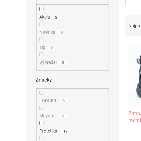
Akcia
R
2
a
Najpr
d
Novinka
0
e
V
n
Tip
0
ý
i
p
e
Výpredaj
0
i
p
s
r
p
o
Značky
r
d
o
u
d
k
LODGER
0
u
t
Zimná
k
o
Mayoral
0
membr
t
v
o
Protetika
17
v