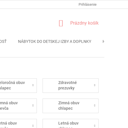
FORMULÁR REKLÁMACIE
PODMIENKY OCHRANY OSOBNÝCH ÚDAJO
Prihlásenie
NÁKUPNÝ
Prázdny košík
KOŠÍK
OSŤ
NÁBYTOK DO DETSKEJ IZBY A DOPLNKY
HRAČKY
eloročná obuv
Zdravotné
hlapec
prezuvky
imná obuv
Zimná obuv
ievča
chlapec
etná obuv
Letná obuv