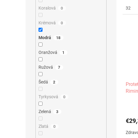
32
Koralová
0
Krémová
0
Modrá
18
Oranžová
1
Ružová
7
Šedá
2
Prote
Rimin
Tyrkysová
0
Zelená
3
€29,
Zlatá
0
Zdravo