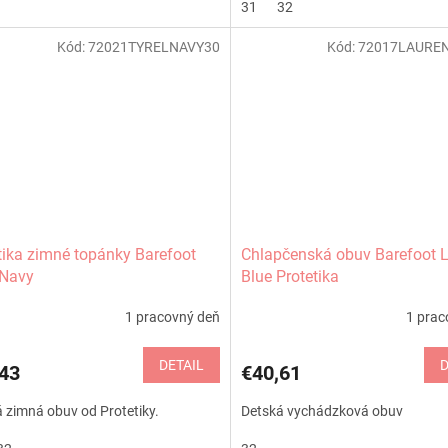
31
32
Kód:
72021TYRELNAVY30
Kód:
72017LAURE
tika zimné topánky Barefoot
Chlapčenská obuv Barefoot 
 Navy
Blue Protetika
1 pracovný deň
1 prac
DETAIL
D
43
€40,61
 zimná obuv od Protetiky.
Detská vychádzková obuv