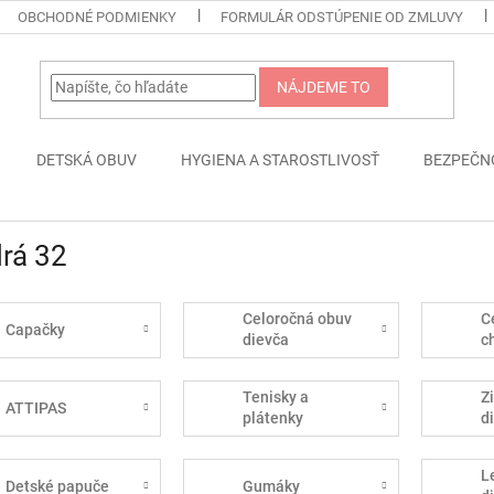
OBCHODNÉ PODMIENKY
FORMULÁR ODSTÚPENIE OD ZMLUVY
NÁJDEME TO
DETSKÁ OBUV
HYGIENA A STAROSTLIVOSŤ
BEZPEČN
rá 32
Celoročná obuv
C
Capačky
dievča
c
Tenisky a
Z
ATTIPAS
plátenky
d
L
Detské papuče
Gumáky