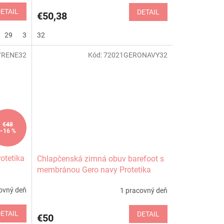
ETAIL
DETAIL
€50,38
29
32
32
7RENE32
Kód:
72021GERONAVY32
€48
–16 %
otetika
Chlapčenská zimná obuv barefoot s
membránou Gero navy Protetika
ovný deň
1 pracovný deň
ETAIL
DETAIL
€50