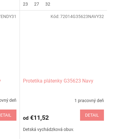
23
27
32
7ENDY31
Kód:
72014G35623NAVY32
y
Protetika plátenky G35623 Navy
ovný deň
1 pracovný deň
ETAIL
DETAIL
€11,52
od
Detská vychádzková obuv.