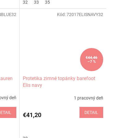
32
33
35
NBLUE32
Kód:
72017ELISNAVY32
€44,46
–7 %
Lauren
Protetika zimné topánky barefoot
Elis navy
ovný deň
1 pracovný deň
ETAIL
DETAIL
€41,20