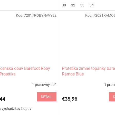
30
32
33
34
Kód:
72017ROBYNAVY32
Kód:
72021RAMO
čenská obuv Barefoot Roby
Protetika zimné topánky bare
Protetika
Ramos Blue
1 pracovný deň
1 prac
DETAIL
D
44
€35,96
á vychádzková obuv