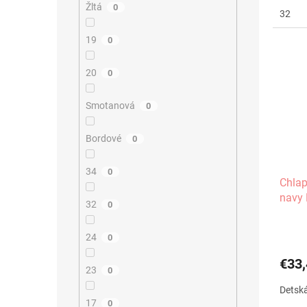
Žltá
0
32
19
0
20
0
Smotanová
0
Bordové
0
34
0
Chlap
navy 
32
0
24
0
€33,
23
0
Detsk
17
0