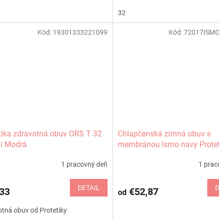
32
Kód:
19301333221099
Kód:
72017ISM
tika zdravotná obuv ORS T 32
Chlapčenská zimná obuv s
i Modrá
membránou Ismo navy Protet
1 pracovný deň
1 prac
DETAIL
D
33
€52,87
od
tná obuv od Protetiky