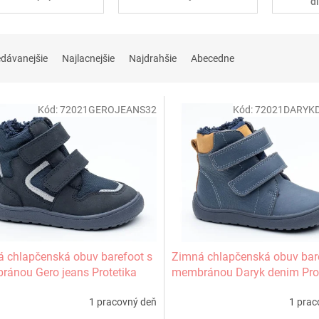
d
edávanejšie
Najlacnejšie
Najdrahšie
Abecedne
Kód:
72021GEROJEANS32
Kód:
72021DARYK
 chlapčenská obuv barefoot s
Zimná chlapčenská obuv bar
ánou Gero jeans Protetika
membránou Daryk denim Prot
1 pracovný deň
1 prac