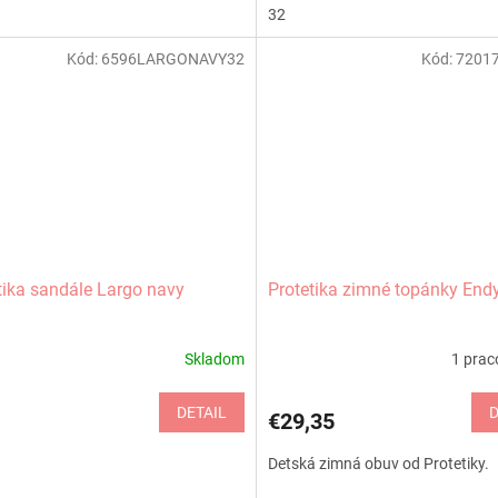
32
Kód:
6596LARGONAVY32
Kód:
7201
tika sandále Largo navy
Protetika zimné topánky End
Skladom
1 prac
DETAIL
D
€29,35
Detská zimná obuv od Protetiky.