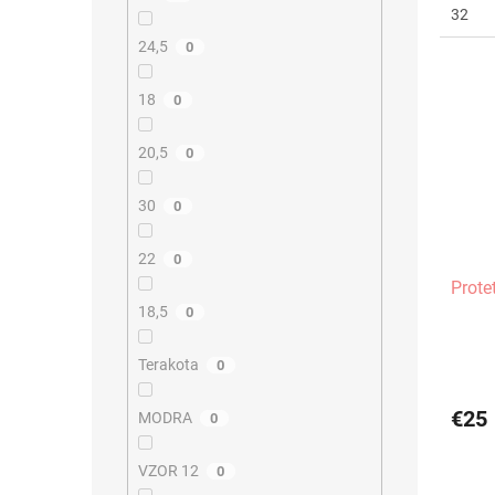
32
24,5
0
18
0
20,5
0
30
0
22
0
Prote
18,5
0
Terakota
0
€25
MODRA
0
VZOR 12
0