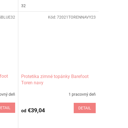
32
SBLUE32
Kód:
72021TORENNAVY23
foot
Protetika zimné topánky Barefoot
Toren navy
ovný deň
1 pracovný deň
ETAIL
DETAIL
€39,04
od