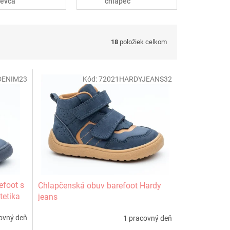
ievča
chlapec
18
položiek celkom
DENIM23
Kód:
72021HARDYJEANS32
efoot s
Chlapčenská obuv barefoot Hardy
etika
jeans
ovný deň
1 pracovný deň