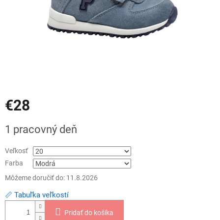
€28
Jednotková
1 pracovný deň
cena:
Veľkosť
Farba
Môžeme doručiť do:
11.8.2026
📏 Tabuľka veľkostí
Pridať do košíka