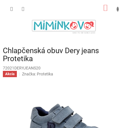
Prejsť
NÁKU
na
obsah
KOŠÍK
Chlapčenská obuv Dery jeans
Protetika
72021DERYJEANS20
Značka:
Protetika
Akcia