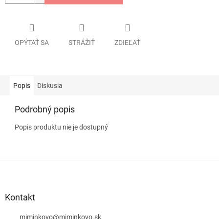
OPÝTAŤ SA
STRÁŽIŤ
ZDIEĽAŤ
Popis
Diskusia
Podrobný popis
Popis produktu nie je dostupný
Z
á
p
ä
Kontakt
t
i
miminkovo
@
miminkovo.sk