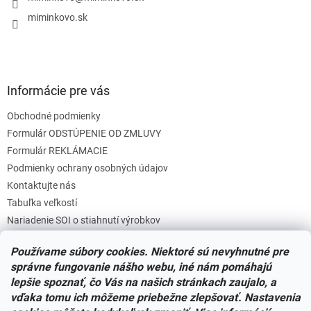
e
miminkovo.sk
Informácie pre vás
Obchodné podmienky
Formulár ODSTÚPENIE OD ZMLUVY
Formulár REKLÁMACIE
Podmienky ochrany osobných údajov
Kontaktujte nás
Tabuľka veľkostí
Nariadenie SOI o stiahnutí výrobkov
Reklamačný poriadok
Používame súbory cookies. Niektoré sú nevyhnutné pre
Zásady súborov COOKIES
správne fungovanie nášho webu, iné nám pomáhajú
lepšie spoznať, čo Vás na našich stránkach zaujalo, a
vďaka tomu ich môžeme priebežne zlepšovať. Nastavenia
Facebook