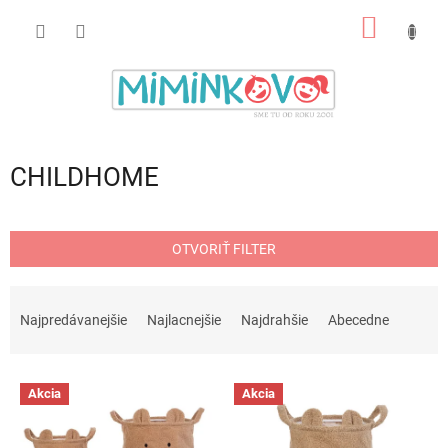
Prejsť
NÁKU
na
obsah
KOŠÍK
CHILDHOME
OTVORIŤ FILTER
R
a
Najpredávanejšie
Najlacnejšie
Najdrahšie
Abecedne
d
e
V
n
Akcia
Akcia
ý
i
p
e