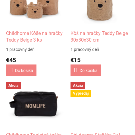
i
p
s
r
p
o
r
d
o
u
d
k
Childhome Kôše na hračky
Kôš na hračky Teddy Beige
u
t
Teddy Beige 3 ks
30x30x30 cm
k
o
1 pracovný deň
1 pracovný deň
t
v
€45
€15
o
v
Do košíka
Do košíka
Akcia
Akcia
Výpredaj