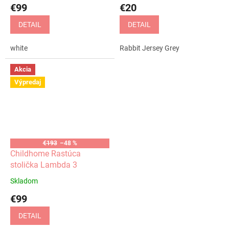
€99
€20
DETAIL
DETAIL
white
Rabbit Jersey Grey
Akcia
Výpredaj
€193
–48 %
Childhome Rastúca
stolička Lambda 3
Skladom
€99
DETAIL