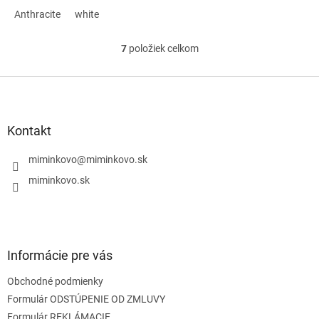
Anthracite
white
7
položiek celkom
O
v
l
Z
á
á
d
p
a
ä
Kontakt
c
t
i
i
miminkovo
@
miminkovo.sk
e
e
p
miminkovo.sk
r
v
k
y
v
Informácie pre vás
ý
p
Obchodné podmienky
i
s
Formulár ODSTÚPENIE OD ZMLUVY
u
Formulár REKLÁMACIE