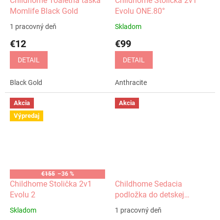
Childhome Toaletná taška
Childhome Stolička 2v1
Momlife Black Gold
Evolu ONE.80°
1 pracovný deň
Skladom
€12
€99
DETAIL
DETAIL
Black Gold
Anthracite
Akcia
Akcia
Výpredaj
€155
–36 %
Childhome Stolička 2v1
Childhome Sedacia
Evolu 2
podložka do detskej
stoličky
Skladom
1 pracovný deň