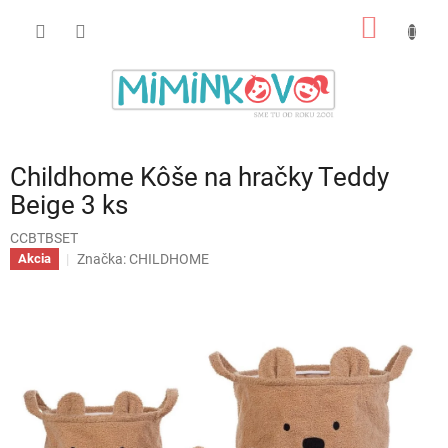
Prejsť
NÁKU
na
obsah
KOŠÍK
Childhome Kôše na hračky Teddy
Beige 3 ks
CCBTBSET
Značka:
CHILDHOME
Akcia