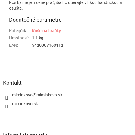
Košíky nie je možné prať, iba ho utierajte vlhkou handričkou a
osušte.
Dodatočné parametre
Kategória
:
Koše na hračky
Hmotnosť
:
1.1 kg
EAN
:
5420007163112
Z
á
p
ä
Kontakt
t
i
miminkovo
@
miminkovo.sk
e
miminkovo.sk