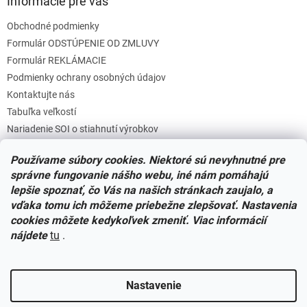
Informácie pre vás
Obchodné podmienky
Formulár ODSTÚPENIE OD ZMLUVY
Formulár REKLÁMACIE
Podmienky ochrany osobných údajov
Kontaktujte nás
Tabuľka veľkostí
Nariadenie SOI o stiahnutí výrobkov
Reklamačný poriadok
Používame súbory cookies. Niektoré sú nevyhnutné pre
Zásady súborov COOKIES
správne fungovanie nášho webu, iné nám pomáhajú
lepšie spoznať, čo Vás na našich stránkach zaujalo, a
vďaka tomu ich môžeme priebežne zlepšovať. Nastavenia
Facebook
cookies môžete kedykoľvek zmeniť. Viac informácií
nájdete
tu
.
Nastavenie
Vytvoril Shoptet