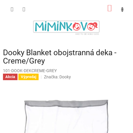
Prejsť
NÁKU
na
obsah
KOŠÍK
Dooky Blanket obojstranná deka -
Creme/Grey
101-DOOK-DEKCREME-GREY
Značka:
Dooky
Akcia
Výpredaj