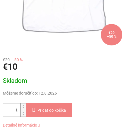
€20
–50 %
€20
–50 %
€10
Jednotková
Skladom
cena:
Môžeme doručiť do:
12.8.2026
Pridať do košíka
Detailné informácie