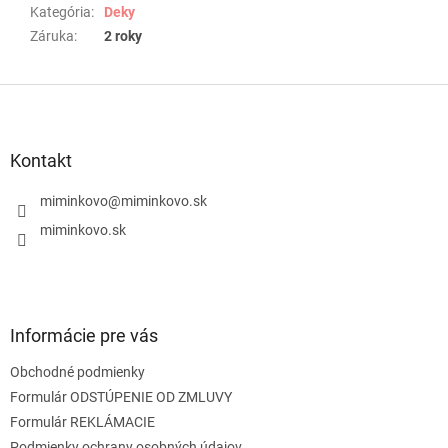
Kategória
:
Deky
Záruka
:
2 roky
Z
á
p
ä
Kontakt
t
i
miminkovo
@
miminkovo.sk
e
miminkovo.sk
Informácie pre vás
Obchodné podmienky
Formulár ODSTÚPENIE OD ZMLUVY
Formulár REKLÁMACIE
Podmienky ochrany osobných údajov