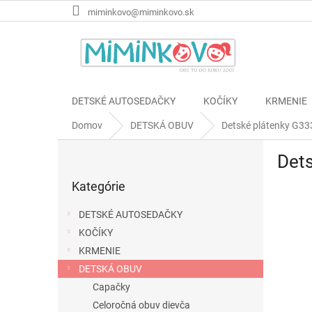
Prejsť
miminkovo@miminkovo.sk
na
obsah
DETSKÉ AUTOSEDAČKY
KOČÍKY
KRMENIE
Domov
DETSKÁ OBUV
Detské plátenky G3
B
Det
o
Preskočiť
č
Kategórie
kategórie
n
ý
DETSKÉ AUTOSEDAČKY
p
KOČÍKY
a
KRMENIE
n
e
DETSKÁ OBUV
l
Capačky
Celoročná obuv dievča