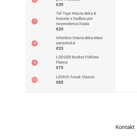
€39
Taf Toys Hracia deka &
hniezdo s hudbou pre
novorodenca Koala
€29
Infantino Hracia deka Maxi
senzorická
€33
LODGER Bunker Folklore
Fleece
€75
LEOKID Fusak Classic
€85
Z
á
p
ä
t
Kontakt
i
e