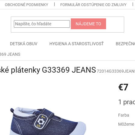
OBCHODNÉ PODMIENKY
FORMULÁR ODSTÚPENIE OD ZMLUVY
NÁJDEME TO
DETSKÁ OBUV
HYGIENA A STAROSTLIVOSŤ
BEZPEČN
3369 JEANS
ské plátenky G33369 JEANS
72014G33369JEAN
€7
Jednotk
1 pra
cena:
Farba
Môžeme d