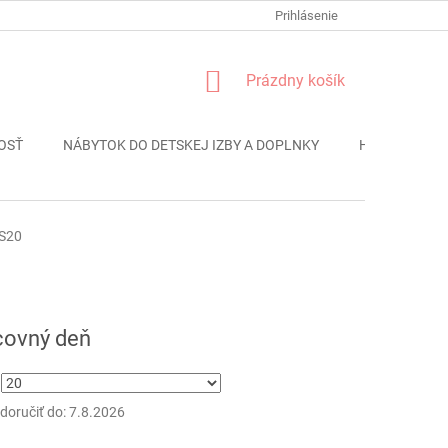
FORMULÁR REKLÁMACIE
PODMIENKY OCHRANY OSOBNÝCH ÚDAJO
Prihlásenie
NÁKUPNÝ
Prázdny košík
KOŠÍK
OSŤ
NÁBYTOK DO DETSKEJ IZBY A DOPLNKY
HRAČKY
S20
ová
covný deň
oručiť do:
7.8.2026