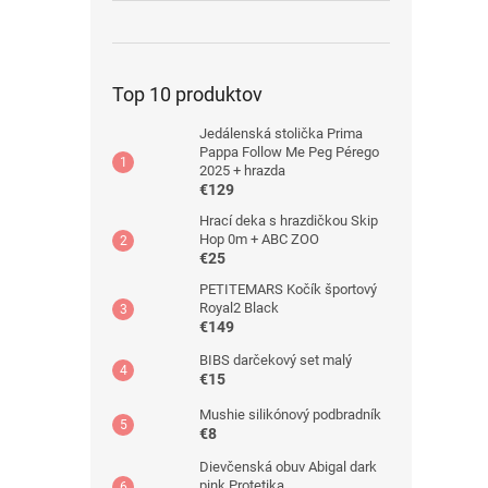
Top 10 produktov
Jedálenská stolička Prima
Pappa Follow Me Peg Pérego
2025 + hrazda
€129
Hrací deka s hrazdičkou Skip
Hop 0m + ABC ZOO
€25
PETITEMARS Kočík športový
Royal2 Black
€149
BIBS darčekový set malý
€15
Mushie silikónový podbradník
€8
Dievčenská obuv Abigal dark
pink Protetika