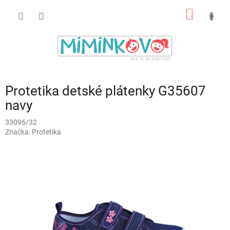
Prejsť
NÁKU
na
obsah
KOŠÍK
Protetika detské plátenky G35607
navy
33096/32
Značka:
Protetika