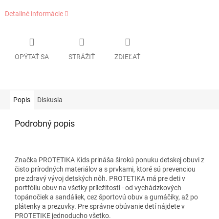
Detailné informácie
OPÝTAŤ SA
STRÁŽIŤ
ZDIEĽAŤ
Popis
Diskusia
Podrobný popis
Značka PROTETIKA Kids prináša širokú ponuku detskej obuvi z
čisto prírodných materiálov a s prvkami, ktoré sú prevenciou
pre zdravý vývoj detských nôh. PROTETIKA má pre deti v
portfóliu obuv na všetky príležitosti - od vychádzkových
topánočiek a sandáliek, cez športovú obuv a gumáčiky, až po
plátenky a prezuvky. Pre správne obúvanie detí nájdete v
PROTETIKE jednoducho všetko.