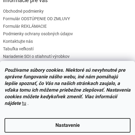
Informácie pre vás
Obchodné podmienky
Formulár ODSTÚPENIE OD ZMLUVY
Formulár REKLÁMACIE
Podmienky ochrany osobných údajov
Kontaktujte nás
Tabuľka veľkostí
Nariadenie SOI o stiahnutí výrobkov
Reklamačný poriadok
Používame súbory cookies. Niektoré sú nevyhnutné pre
Zásady súborov COOKIES
správne fungovanie nášho webu, iné nám pomáhajú
lepšie spoznať, čo Vás na našich stránkach zaujalo, a
vďaka tomu ich môžeme priebežne zlepšovať. Nastavenia
Facebook
cookies môžete kedykoľvek zmeniť. Viac informácií
nájdete
tu
.
Nastavenie
Vytvoril Shoptet