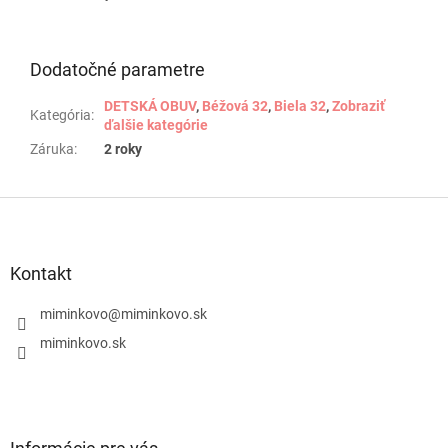
Dodatočné parametre
DETSKÁ OBUV
,
Béžová 32
,
Biela 32
,
Zobraziť
Kategória
:
ďalšie kategórie
Záruka
:
2 roky
Z
á
p
ä
Kontakt
t
i
miminkovo
@
miminkovo.sk
e
miminkovo.sk