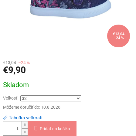
€13,04
–24 %
€13,04
–24 %
€9,90
Jednotková
Skladom
cena:
Veľkosť
Môžeme doručiť do:
10.8.2026
📏 Tabuľka veľkostí
Pridať do košíka