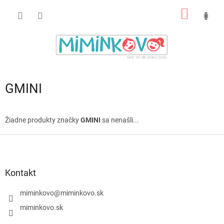
Prejsť
NÁKU
na
obsah
KOŠÍK
GMINI
Žiadne produkty značky
GMINI
sa nenašli...
Z
á
p
ä
Kontakt
t
i
miminkovo
@
miminkovo.sk
e
miminkovo.sk