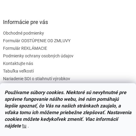
Informácie pre vás
Obchodné podmienky
Formulár ODSTÚPENIE OD ZMLUVY
Formulár REKLÁMACIE
Podmienky ochrany osobných údajov
Kontaktujte nás
Tabuľka veľkostí
Nariadenie SOI o stiahnutí výrobkov
Reklamačný poriadok
Používame súbory cookies. Niektoré sú nevyhnutné pre
Zásady súborov COOKIES
správne fungovanie nášho webu, iné nám pomáhajú
lepšie spoznať, čo Vás na našich stránkach zaujalo, a
vďaka tomu ich môžeme priebežne zlepšovať. Nastavenia
Facebook
cookies môžete kedykoľvek zmeniť. Viac informácií
nájdete
tu
.