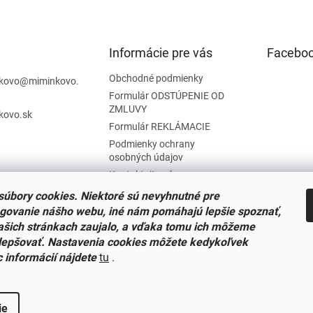
Informácie pre vás
Facebo
Obchodné podmienky
kovo
@
miminkovo.
Formulár ODSTÚPENIE OD
ZMLUVY
kovo.sk
Formulár REKLÁMACIE
Podmienky ochrany
osobných údajov
Kontaktujte nás
Tabuľka veľkostí
úbory cookies. Niektoré sú nevyhnutné pre
Nariadenie SOI o stiahnutí
govanie nášho webu, iné nám pomáhajú lepšie spoznať,
výrobkov
ašich stránkach zaujalo, a vďaka tomu ich môžeme
Reklamačný poriadok
lepšovať. Nastavenia cookies môžete kedykoľvek
c informácií nájdete
tu
.
Zásady súborov COOKIES
ie