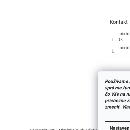
p
ä
t
Kontakt
i
e
mimin
sk
mimin
Používame s
správne fun
čo Vás na n
priebežne z
zmeniť. Via
Nastaven