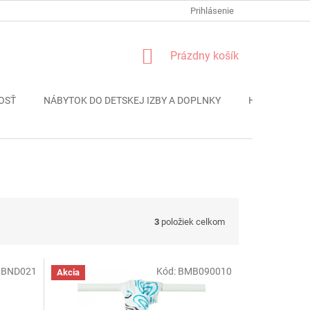
FORMULÁR REKLÁMACIE
PODMIENKY OCHRANY OSOBNÝCH ÚDAJO
Prihlásenie
NÁKUPNÝ
Prázdny košík
KOŠÍK
OSŤ
NÁBYTOK DO DETSKEJ IZBY A DOPLNKY
HRAČKY
3
položiek celkom
BND021
Kód:
BMB090010
Akcia