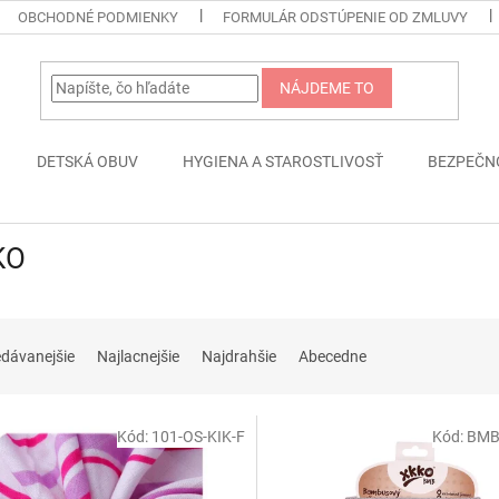
OBCHODNÉ PODMIENKY
FORMULÁR ODSTÚPENIE OD ZMLUVY
NÁJDEME TO
DETSKÁ OBUV
HYGIENA A STAROSTLIVOSŤ
BEZPEČN
KO
edávanejšie
Najlacnejšie
Najdrahšie
Abecedne
Kód:
101-OS-KIK-F
Kód:
BMB