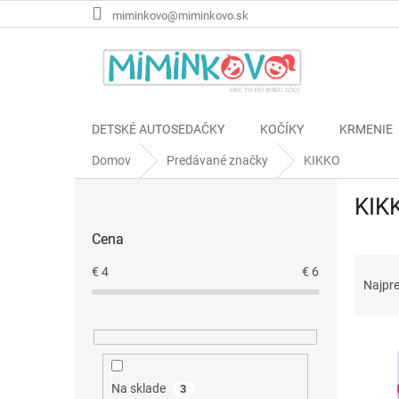
Prejsť
miminkovo@miminkovo.sk
na
obsah
DETSKÉ AUTOSEDAČKY
KOČÍKY
KRMENIE
Domov
Predávané značky
KIKKO
B
KIK
o
č
Cena
n
R
ý
€
4
€
6
a
p
Najpr
d
a
e
n
V
n
e
ý
i
l
p
e
Na sklade
3