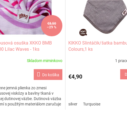
€8,50
–29 %
usová osuška XKKO BMB
KIKKO Slintáčik/šatka bamb
0 Lilac Waves - 1ks
Colours,1 ks
Skladom miminkovo
1 prac
D
Do košíka
€4,90
ne jemná plienka zo zmesi
ovej viskózy a bavlny tkaná v
kej dutinovej väzbe. Dutinová väzba
ení s použitým materiálom zaručuje
silver
Turquoise
čnú jemnosť a...
O
v