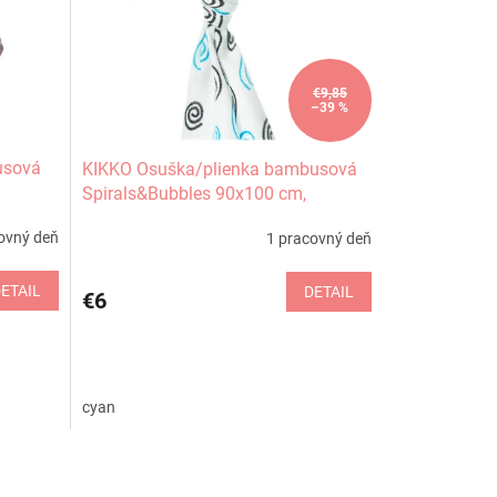
€9,85
–39 %
usová
KIKKO Osuška/plienka bambusová
Spirals&Bubbles 90x100 cm,
magenta spirals 1 ks
ovný deň
1 pracovný deň
ETAIL
DETAIL
€6
cyan