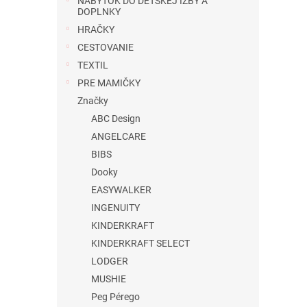
NÁBYTOK DO DETSKEJ IZBY A
DOPLNKY
HRAČKY
CESTOVANIE
TEXTIL
PRE MAMIČKY
Značky
ABC Design
ANGELCARE
BIBS
Dooky
EASYWALKER
INGENUITY
KINDERKRAFT
KINDERKRAFT SELECT
LODGER
MUSHIE
Peg Pérego