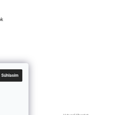
ok
Súhlasím