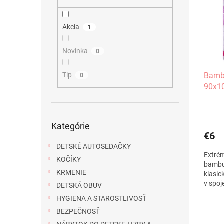
i
p
s
r
p
o
Akcia
1
r
d
o
u
Novinka
0
d
k
u
t
Tip
Bamb
0
k
o
90x10
t
v
o
v
Preskočiť
Kategórie
kategórie
€6
DETSKÉ AUTOSEDAČKY
Extrém
KOČÍKY
bambus
KRMENIE
klasic
v spoj
DETSKÁ OBUV
výnimo
HYGIENA A STAROSTLIVOSŤ
BEZPEČNOSŤ