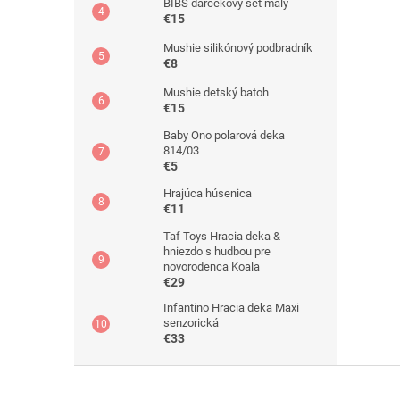
BIBS darčekový set malý
€15
Mushie silikónový podbradník
€8
Mushie detský batoh
€15
Baby Ono polarová deka
814/03
€5
Hrajúca húsenica
€11
Taf Toys Hracia deka &
hniezdo s hudbou pre
novorodenca Koala
€29
Infantino Hracia deka Maxi
senzorická
€33
Z
á