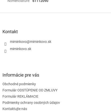
Nomenclature
:
61112090
Z
á
p
ä
Kontakt
t
i
miminkovo
@
miminkovo.sk
e
miminkovo.sk
Informácie pre vás
Obchodné podmienky
Formulár ODSTÚPENIE OD ZMLUVY
Formulár REKLÁMACIE
Podmienky ochrany osobných údajov
Kontaktujte nás