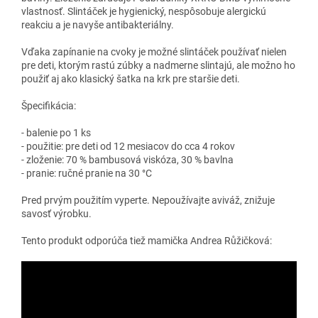
vlastnosť. Slintáček je hygienický, nespôsobuje alergickú
reakciu a je navyše antibakteriálny.
Vďaka zapínanie na cvoky je možné slintáček používať nielen
pre deti, ktorým rastú zúbky a nadmerne slintajú, ale možno ho
použiť aj ako klasický šatka na krk pre staršie deti.
Špecifikácia:
- balenie po 1 ks
- použitie: pre deti od 12 mesiacov do cca 4 rokov
- zloženie: 70 % bambusová viskóza, 30 % bavlna
- pranie: ručné pranie na 30 °C
Pred prvým použitím vyperte. Nepoužívajte aviváž, znižuje
savosť výrobku.
Tento produkt odporúča tiež mamička Andrea Růžičková: