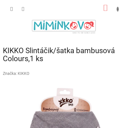
Prejsť
NÁKU
na
obsah
KOŠÍK
KIKKO Slintáčik/šatka bambusová
Colours,1 ks
Značka:
KIKKO