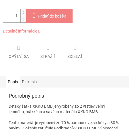
Pridať do košíka
Detailné informácie
OPÝTAŤ SA
STRÁŽIŤ
ZDIEĽAŤ
Popis
Diskusia
Podrobný popis
Detský šatka XKKO BMB je vyrobený zo 2 vrstiev veľmi
jemného, mäkkého a savého materiálu XKKO BMB.
Tento materiál je vyrobený zo 70 % bambusovej viskózy a 30 %
bavlny. Zloženie zaručuje Podbradníky XKKO BMB výnimočné