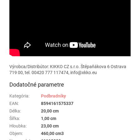
Výrobca/Distribútor: KIKKO CZ s.r.o. Štěpaňákova 6 Ostrava
719 00, tel. 00420 777 117474, info@xkko.eu
Dodatočné parametre
Kategória
:
Podbradníky
EAN
:
8594161575337
Délka
:
20,00 cm
Šířka
:
1,00 cm
Hloubka
:
23,00 cm
Objem
:
460,00 cm3