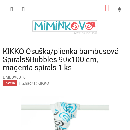
Prejsť
NÁKU
na
obsah
KOŠÍK
KIKKO Osuška/plienka bambusová
Spirals&Bubbles 90x100 cm,
magenta spirals 1 ks
BMB090010
Značka:
KIKKO
Akcia