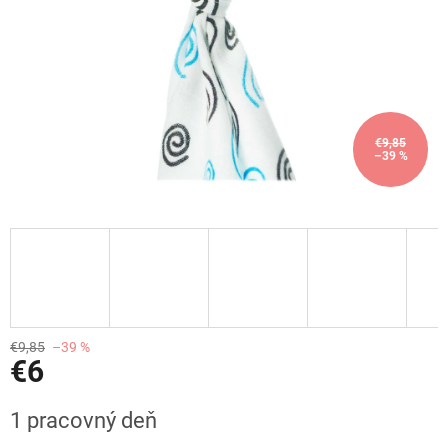
€9,85
–39 %
€9,85
–39 %
€6
Jednotková
1 pracovný deň
cena: