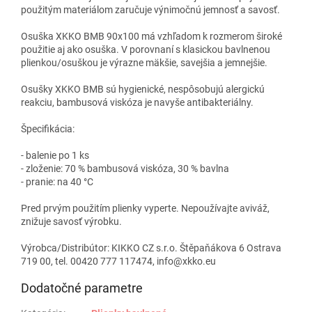
použitým materiálom zaručuje výnimočnú jemnosť a savosť.
Osuška XKKO BMB 90x100 má vzhľadom k rozmerom široké
použitie aj ako osuška. V porovnaní s klasickou bavlnenou
plienkou/osuškou je výrazne mäkšie, savejšia a jemnejšie.
Osušky XKKO BMB sú hygienické, nespôsobujú alergickú
reakciu, bambusová viskóza je navyše antibakteriálny.
Špecifikácia:
- balenie po 1 ks
- zloženie: 70 % bambusová viskóza, 30 % bavlna
- pranie: na 40 °C
Pred prvým použitím plienky vyperte. Nepoužívajte aviváž,
znižuje savosť výrobku.
Výrobca/Distribútor: KIKKO CZ s.r.o. Štěpaňákova 6 Ostrava
719 00, tel. 00420 777 117474, info@xkko.eu
Dodatočné parametre