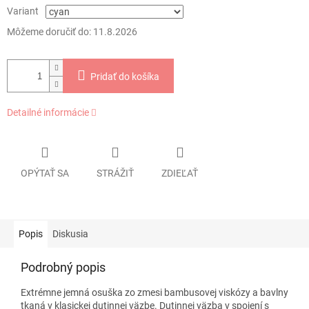
Variant
Môžeme doručiť do:
11.8.2026
Pridať do košíka
Detailné informácie
OPÝTAŤ SA
STRÁŽIŤ
ZDIEĽAŤ
Popis
Diskusia
Podrobný popis
Extrémne jemná osuška zo zmesi bambusovej viskózy a bavlny
tkaná v klasickej dutinnej väzbe. Dutinnej väzba v spojení s