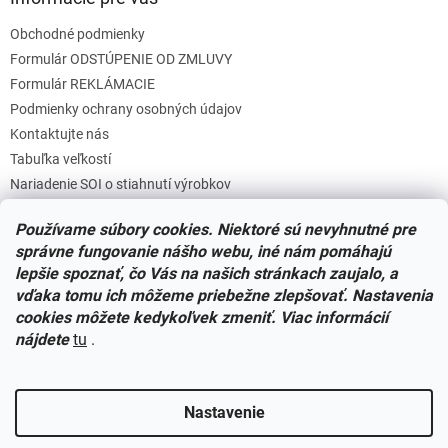
Obchodné podmienky
Formulár ODSTÚPENIE OD ZMLUVY
Formulár REKLÁMACIE
Podmienky ochrany osobných údajov
Kontaktujte nás
Tabuľka veľkostí
Nariadenie SOI o stiahnutí výrobkov
Reklamačný poriadok
Používame súbory cookies. Niektoré sú nevyhnutné pre
Zásady súborov COOKIES
správne fungovanie nášho webu, iné nám pomáhajú
lepšie spoznať, čo Vás na našich stránkach zaujalo, a
vďaka tomu ich môžeme priebežne zlepšovať. Nastavenia
Facebook
cookies môžete kedykoľvek zmeniť. Viac informácií
nájdete
tu
.
Nastavenie
Vytvoril Shoptet