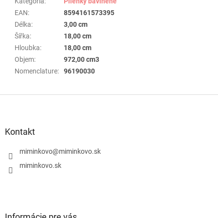
Kategória
:
Plienky bavlnené
EAN
:
8594161573395
Délka
:
3,00 cm
Šířka
:
18,00 cm
Hloubka
:
18,00 cm
Objem
:
972,00 cm3
Nomenclature
:
96190030
Z
á
p
ä
Kontakt
t
i
miminkovo
@
miminkovo.sk
e
miminkovo.sk
Informácie pre vás