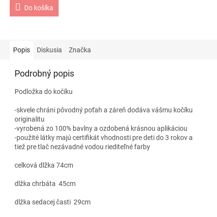
Do košíka
Popis
Diskusia
Značka
Podrobný popis
Podložka do kočíku
-skvele chráni pôvodný poťah a záreň dodáva vášmu kočíku
originalitu
-vyrobená zo 100% bavlny a ozdobená krásnou aplikáciou
-použité látky majú certifikát vhodnosti pre deti do 3 rokov a
tiež pre tlač nezávadné vodou riediteľné farby
celková dlžka 74cm
dlžka chrbáta 45cm
dlžka sedacej časti 29cm