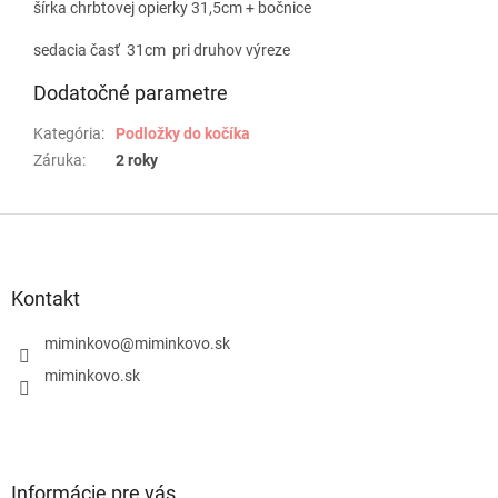
šírka chrbtovej opierky 31,5cm + bočnice
sedacia časť 31cm pri druhov výreze
Dodatočné parametre
Kategória
:
Podložky do kočíka
Záruka
:
2 roky
Z
á
p
ä
Kontakt
t
i
miminkovo
@
miminkovo.sk
e
miminkovo.sk
Informácie pre vás