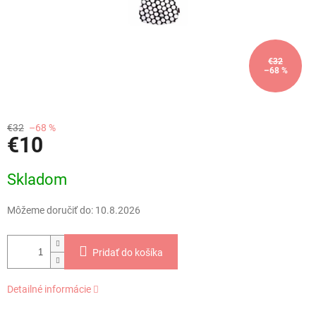
€32
–68 %
€32
–68 %
€10
Jednotková
Skladom
cena:
Môžeme doručiť do:
10.8.2026
Pridať do košíka
Detailné informácie