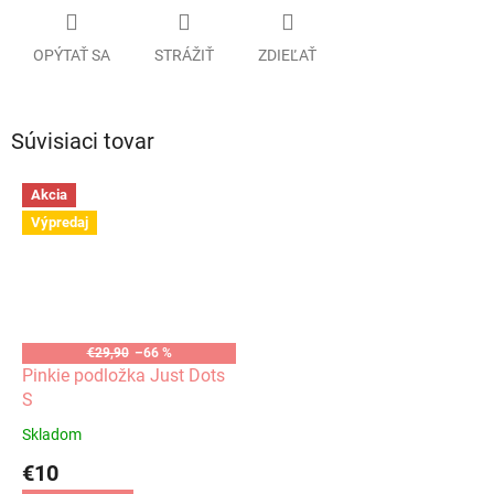
OPÝTAŤ SA
STRÁŽIŤ
ZDIEĽAŤ
Súvisiaci tovar
Akcia
Výpredaj
€29,90
–66 %
Pinkie podložka Just Dots
S
Skladom
€10