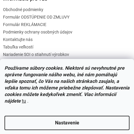
Obchodné podmienky
Formulár ODSTÚPENIE OD ZMLUVY
Formulár REKLÁMACIE
Podmienky ochrany osobných údajov
Kontaktujte nás
Tabuľka veľkostí
Nariadenie SOI o stiahnutí výrobkov
Reklamačný poriadok
Používame súbory cookies. Niektoré sú nevyhnutné pre
Zásady súborov COOKIES
správne fungovanie nášho webu, iné nám pomáhajú
lepšie spoznať, čo Vás na našich stránkach zaujalo, a
vďaka tomu ich môžeme priebežne zlepšovať. Nastavenia
Facebook
cookies môžete kedykoľvek zmeniť. Viac informácií
nájdete
tu
.
Nastavenie
Vytvoril Shoptet