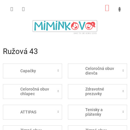
Prejsť
NÁKU
na
obsah
KOŠÍK
Ružová 43
Celoročná obuv
Capačky
dievča
Celoročná obuv
Zdravotné
chlapec
prezuvky
Tenisky a
ATTIPAS
plátenky