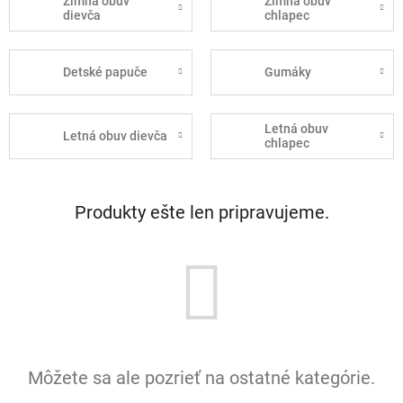
Zimná obuv
Zimná obuv
dievča
chlapec
Detské papuče
Gumáky
Letná obuv
Letná obuv dievča
chlapec
Produkty ešte len pripravujeme.
Môžete sa ale pozrieť na ostatné kategórie.