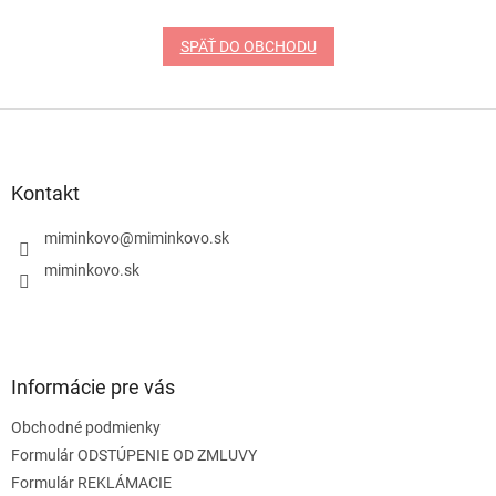
SPÄŤ DO OBCHODU
Z
á
p
ä
Kontakt
t
i
miminkovo
@
miminkovo.sk
e
miminkovo.sk
Informácie pre vás
Obchodné podmienky
Formulár ODSTÚPENIE OD ZMLUVY
Formulár REKLÁMACIE