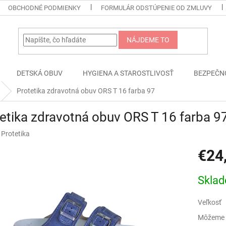
OBCHODNÉ PODMIENKY
FORMULÁR ODSTÚPENIE OD ZMLUVY
NÁJDEME TO
DETSKÁ OBUV
HYGIENA A STAROSTLIVOSŤ
BEZPEČN
Protetika zdravotná obuv ORS T 16 farba 97
etika zdravotná obuv ORS T 16 farba 9
:
Protetika
€24
Jednotk
Skla
cena:
Veľkosť
Môžeme d