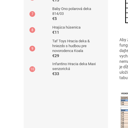
€15
Baby Ono polarová deka
814/03
€5
Hrajúca húsenica
€11
Aby 
Taf Toys Hracia deka &
fung
hniezdo s hudbou pre
dajt
novorodenca Koala
€29
vych
nema
Infantino Hracia deka Maxi
je d
senzorická
ulož
€33
tabu