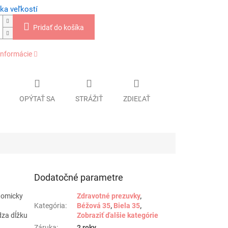
ka veľkostí
Pridať do košíka
informácie
OPÝTAŤ SA
STRÁŽIŤ
ZDIEĽAŤ
Dodatočné parametre
tomicky
Zdravotné prezuvky
,
Kategória
:
Béžová 35
,
Biela 35
,
dza dĺžku
Zobraziť ďalšie kategórie
Záruka
:
2 roky