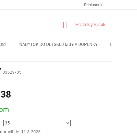
FORMULÁR REKLÁMACIE
PODMIENKY OCHRANY OSOBNÝCH ÚDAJO
Prihlásenie
NÁKUPNÝ
Prázdny košík
KOŠÍK
OSŤ
NÁBYTOK DO DETSKEJ IZBY A DOPLNKY
HRAČKY
7
83629/35
,38
ová
dom
oručiť do:
11.8.2026