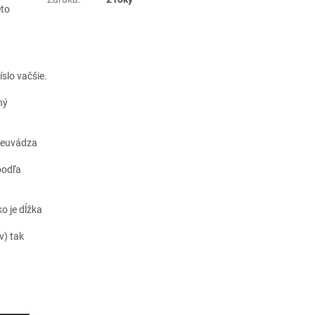
eto
slo vačšie.
ný
neuvádza
 podľa
o je dĺžka
v) tak