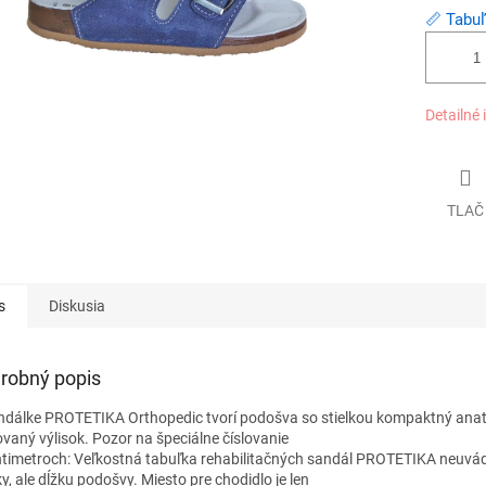
📏 Tabuľ
Detailné 
TLAČ
s
Diskusia
robný popis
ndálke PROTETIKA Orthopedic tvorí podošva so stielkou kompaktný ana
ovaný výlisok. Pozor na špeciálne číslovanie
ntimetroch: Veľkostná tabuľka rehabilitačných sandál PROTETIKA neuvá
ky, ale dĺžku podošvy. Miesto pre chodidlo je len