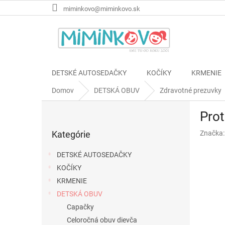
Prejsť
miminkovo@miminkovo.sk
na
obsah
DETSKÉ AUTOSEDAČKY
KOČÍKY
KRMENIE
Domov
DETSKÁ OBUV
Zdravotné prezuvky
B
Prot
o
Preskočiť
č
Kategórie
Značka
kategórie
n
ý
DETSKÉ AUTOSEDAČKY
p
KOČÍKY
a
KRMENIE
n
e
DETSKÁ OBUV
l
Capačky
Celoročná obuv dievča