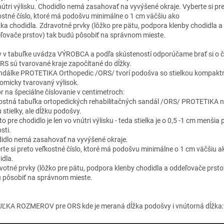
nútri výlisku. Chodidlo nemá zasahovať na vyvýšené okraje. Vyberte si pr
ostné číslo, ktoré má podošvu minimálne o 1 cm väčšiu ako
ĺžka chodidla. Zdravotné prvky (lôžko pre pätu, podpora klenby chodidla a
ľovače prstov) tak budú pôsobiť na správnom mieste.
y v tabuľke uvádza VÝROBCA a podľa skústeností odporúčame brať si o čí
ORS sú tvarované kraje započítané do dĺžky.
ndálke PROTETIKA Orthopedic /ORS/ tvorí podošva so stielkou kompakt
omicky tvarovaný výlisok.
r na špeciálne číslovanie v centimetroch:
ostná tabuľka ortopedických rehabilitačných sandál /ORS/ PROTETIKA 
 stielky, ale dĺžku podošvy.
o pre chodidlo je len vo vnútri výlisku - teda stielka je o 0,5 -1 cm menšia
sti.
idlo nemá zasahovať na vyvýšené okraje.
rte si preto veľkostné číslo, ktoré má podošvu minimálne o 1 cm väčšiu ak
idla.
votné prvky (lôžko pre pätu, podpora klenby chodidla a oddeľovače prsto
 pôsobiť na správnom mieste.
ĽKA ROZMEROV pre ORS kde je meraná dĺžka podošvy i vnútorná dĺžka: