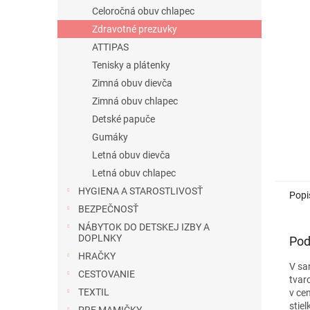
Celoročná obuv chlapec
Zdravotné prezuvky
ATTIPAS
Tenisky a plátenky
Zimná obuv dievča
Zimná obuv chlapec
Detské papuče
Gumáky
Letná obuv dievča
Letná obuv chlapec
HYGIENA A STAROSTLIVOSŤ
Popi
BEZPEČNOSŤ
NÁBYTOK DO DETSKEJ IZBY A
DOPLNKY
Pod
HRAČKY
V sa
CESTOVANIE
tvar
TEXTIL
v ce
stiel