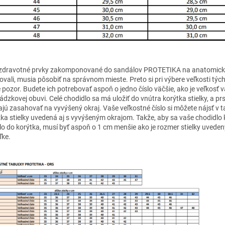
zdravotné prvky zakomponované do sandálov PROTETIKA na anatomick
ovali, musia pôsobiť na správnom mieste. Preto si pri výbere veľkosti týc
e pozor. Budete ich potrebovať aspoň o jedno číslo väčšie, ako je veľkosť v
ádzkovej obuvi. Celé chodidlo sa má uložiť do vnútra korýtka stielky, a prs
jú zasahovať na vyvýšený okraj. Vaše veľkostné číslo si môžete nájsť v t
ĺžka stielky uvedená aj s vyvýšeným okrajom. Takže, aby sa vaše chodidlo
ilo do korýtka, musí byť aspoň o 1 cm menšie ako je rozmer stielky uveden
ľke.