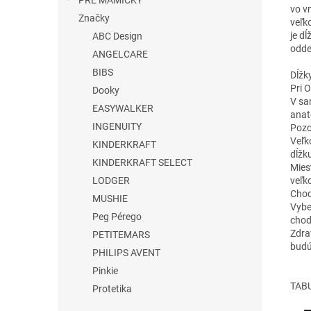
PRE MAMIČKY
vo v
Značky
veľk
je d
ABC Design
odde
ANGELCARE
BIBS
Dĺžk
Pri 
Dooky
V sa
EASYWALKER
anat
INGENUITY
Pozo
Veľk
KINDERKRAFT
dĺžku
KINDERKRAFT SELECT
Miest
veľko
LODGER
Chod
MUSHIE
Vybe
Peg Pérego
chod
Zdra
PETITEMARS
budú
PHILIPS AVENT
Pinkie
TABU
Protetika