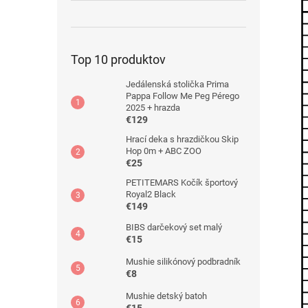
Top 10 produktov
Jedálenská stolička Prima
Pappa Follow Me Peg Pérego
2025 + hrazda
€129
Hrací deka s hrazdičkou Skip
Hop 0m + ABC ZOO
€25
PETITEMARS Kočík športový
Royal2 Black
€149
BIBS darčekový set malý
€15
Mushie silikónový podbradník
€8
Mushie detský batoh