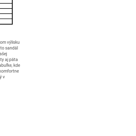
om výlisku
hto sandál
ašej
ty aj päta
abuľke, kde
 komfortne
ý v