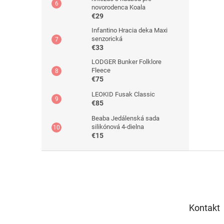
novorodenca Koala
€29
Infantino Hracia deka Maxi
senzorická
€33
LODGER Bunker Folklore
Fleece
€75
LEOKID Fusak Classic
€85
Beaba Jedálenská sada
silikónová 4-dielna
€15
Z
á
p
ä
t
Kontakt
i
e