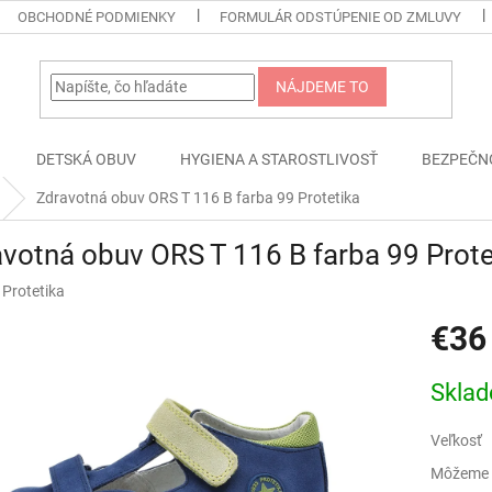
OBCHODNÉ PODMIENKY
FORMULÁR ODSTÚPENIE OD ZMLUVY
NÁJDEME TO
DETSKÁ OBUV
HYGIENA A STAROSTLIVOSŤ
BEZPEČN
Zdravotná obuv ORS T 116 B farba 99 Protetika
votná obuv ORS T 116 B farba 99 Prote
:
Protetika
€36
Jednotk
Skla
cena:
Veľkosť
Môžeme d