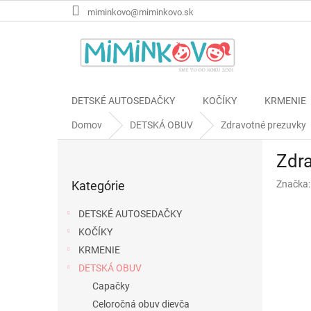
Prejsť
miminkovo@miminkovo.sk
na
obsah
DETSKÉ AUTOSEDAČKY
KOČÍKY
KRMENIE
Domov
DETSKÁ OBUV
Zdravotné prezuvky
B
Zdra
o
Preskočiť
č
Kategórie
Značka
kategórie
n
ý
DETSKÉ AUTOSEDAČKY
p
KOČÍKY
a
KRMENIE
n
e
DETSKÁ OBUV
l
Capačky
Celoročná obuv dievča