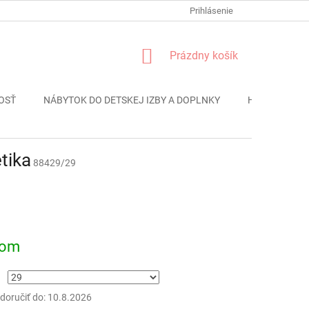
FORMULÁR REKLÁMACIE
PODMIENKY OCHRANY OSOBNÝCH ÚDAJO
Prihlásenie
NÁKUPNÝ
Prázdny košík
KOŠÍK
OSŤ
NÁBYTOK DO DETSKEJ IZBY A DOPLNKY
HRAČKY
tika
88429/29
ová
dom
oručiť do:
10.8.2026