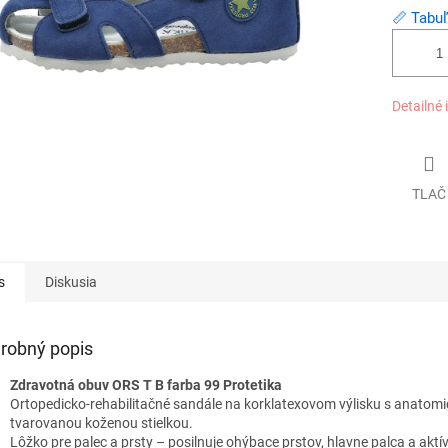
📏 Tabuľ
Detailné 
TLAČ
s
Diskusia
robný popis
Zdravotná obuv ORS T B farba 99 Protetika
Ortopedicko-rehabilitačné sandále na korklatexovom výlisku s anatomi
tvarovanou koženou stielkou.
Lôžko pre palec a prsty – posilnuje ohýbace prstov, hlavne palca a aktí