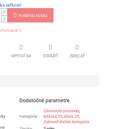
ka veľkostí
Pridať do košíka
informácie
OPÝTAŤ SA
STRÁŽIŤ
ZDIEĽAŤ
Dodatočné parametre
Zdravotné prezuvky
,
cky
Kategória
:
Béžová 29
,
Biela 29
,
Zobraziť ďalšie kategórie
vne
Záruka
:
2 roky