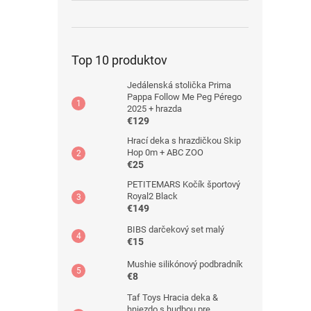
Top 10 produktov
Jedálenská stolička Prima
Pappa Follow Me Peg Pérego
2025 + hrazda
€129
Hrací deka s hrazdičkou Skip
Hop 0m + ABC ZOO
€25
PETITEMARS Kočík športový
Royal2 Black
€149
BIBS darčekový set malý
€15
Mushie silikónový podbradník
€8
Taf Toys Hracia deka &
hniezdo s hudbou pre