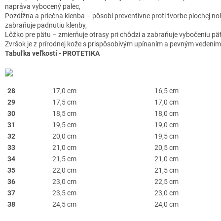
napráva vybocený palec,
Pozdĺžna a priečna klenba – pôsobí preventívne proti tvorbe plochej no
zabraňuje padnutiu klenby,
Lôžko pre pätu – zmierňuje otrasy pri chôdzi a zabraňuje vybočeniu pät
Zvršok je z prírodnej kože s prispôsobivým upínaním a pevným vedením
Tabuľka veľkostí - PROTETIKA
28
17,0 cm
16,5 cm
29
17,5 cm
17,0 cm
30
18,5 cm
18,0 cm
31
19,5 cm
19,0 cm
32
20,0 cm
19,5 cm
33
21,0 cm
20,5 cm
34
21,5 cm
21,0 cm
35
22,0 cm
21,5 cm
36
23,0 cm
22,5 cm
37
23,5 cm
23,0 cm
38
24,5 cm
24,0 cm