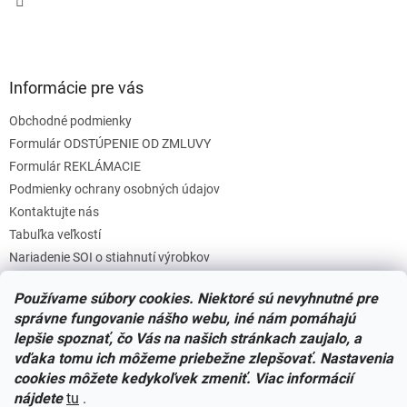
Informácie pre vás
Obchodné podmienky
Formulár ODSTÚPENIE OD ZMLUVY
Formulár REKLÁMACIE
Podmienky ochrany osobných údajov
Kontaktujte nás
Tabuľka veľkostí
Nariadenie SOI o stiahnutí výrobkov
Reklamačný poriadok
Používame súbory cookies. Niektoré sú nevyhnutné pre
Zásady súborov COOKIES
správne fungovanie nášho webu, iné nám pomáhajú
lepšie spoznať, čo Vás na našich stránkach zaujalo, a
vďaka tomu ich môžeme priebežne zlepšovať. Nastavenia
Facebook
cookies môžete kedykoľvek zmeniť. Viac informácií
nájdete
tu
.