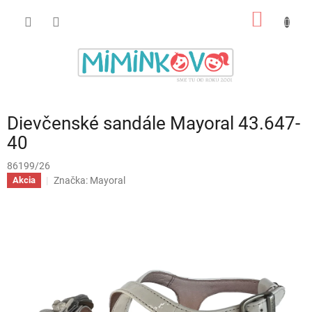
Prejsť
NÁKU
na
obsah
KOŠÍK
Dievčenské sandále Mayoral 43.647-
40
86199/26
Značka:
Mayoral
Akcia