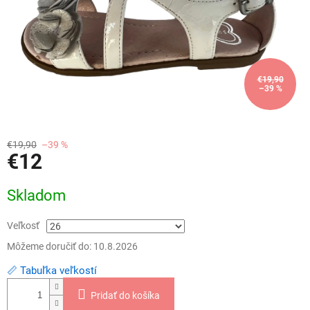
€19,90
–39 %
€19,90
–39 %
€12
Jednotková
Skladom
cena:
Veľkosť
Môžeme doručiť do:
10.8.2026
📏 Tabuľka veľkostí
Pridať do košíka