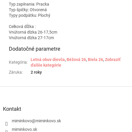
Typ zapínania:
Pracka
Typ špičky:
Otvorená
Typy podpätku:
Plochý
Celková dĺžka :
Vnútorná dlzka 26-17,5cm
Vnútorná dlzka 27-17cm
Dodatočné parametre
Letná obuv dievča
,
Béžová 26
,
Biela 26
,
Zobraziť
Kategória
:
ďalšie kategórie
Záruka
:
2 roky
Z
á
p
ä
Kontakt
t
i
miminkovo
@
miminkovo.sk
e
miminkovo.sk