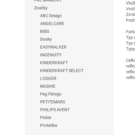
PRE MAMIČKY
Vlož
Značky
Vnút
Zvrš
ABC Design
Podr
ANGELCARE
BIBS
Farb
Typ 
Dooky
Typ 
EASYWALKER
Typy
INGENUITY
Celk
KINDERKRAFT
veľk
KINDERKRAFT SELECT
veľk
veľk
LODGER
MUSHIE
Peg Pérego
PETITEMARS
PHILIPS AVENT
Pinkie
Protetika