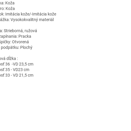
ka:
Koža
ro:
Koža
ok:
Imitácia kože/-Imitácia kože
ážka:
Vysokokvalitný materiál
a:
Strieborná, ružová
zapínania:
Pracka
špičky:
Otvorená
 podpätku:
Plochý
ová dĺžka :
osť 36 -VD 23,5 cm
osť 35 - VD23 cm
osť 33 - VD 21,5 cm