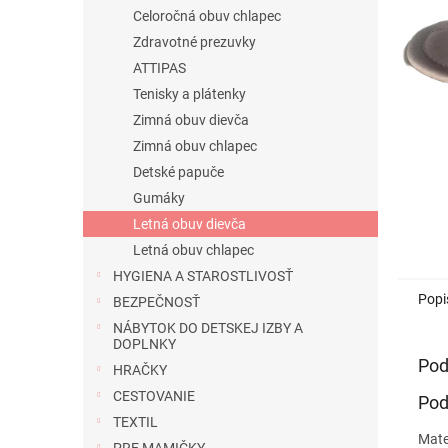
Celoročná obuv chlapec
Zdravotné prezuvky
ATTIPAS
Tenisky a plátenky
Zimná obuv dievča
Zimná obuv chlapec
Detské papuče
Gumáky
Letná obuv dievča
Letná obuv chlapec
HYGIENA A STAROSTLIVOSŤ
Popi
BEZPEČNOSŤ
NÁBYTOK DO DETSKEJ IZBY A
DOPLNKY
Pod
HRAČKY
CESTOVANIE
Pod
TEXTIL
Mate