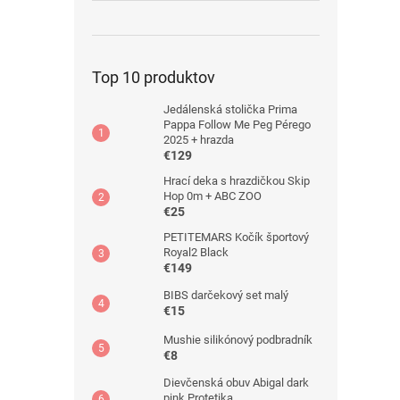
Top 10 produktov
Jedálenská stolička Prima
Pappa Follow Me Peg Pérego
2025 + hrazda
€129
Hrací deka s hrazdičkou Skip
Hop 0m + ABC ZOO
€25
PETITEMARS Kočík športový
Royal2 Black
€149
BIBS darčekový set malý
€15
Mushie silikónový podbradník
€8
Dievčenská obuv Abigal dark
pink Protetika