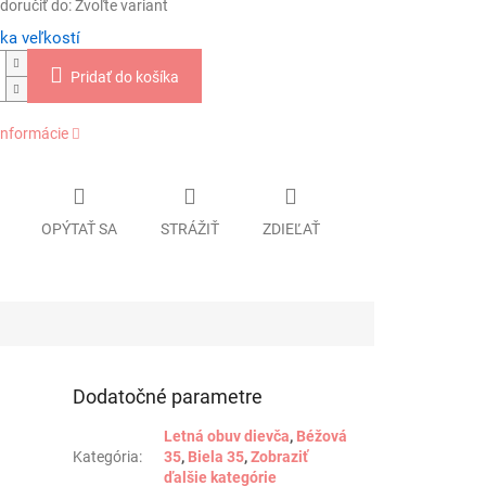
oručiť do:
Zvoľte variant
ka veľkostí
Pridať do košíka
informácie
OPÝTAŤ SA
STRÁŽIŤ
ZDIEĽAŤ
Dodatočné parametre
Letná obuv dievča
,
Béžová
Kategória
:
35
,
Biela 35
,
Zobraziť
ďalšie kategórie