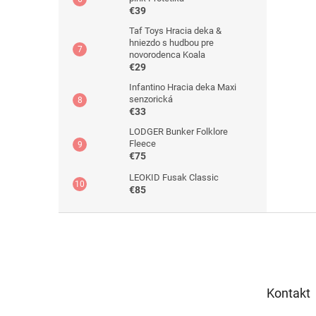
€39
Taf Toys Hracia deka &
hniezdo s hudbou pre
novorodenca Koala
€29
Infantino Hracia deka Maxi
senzorická
€33
LODGER Bunker Folklore
Fleece
€75
LEOKID Fusak Classic
€85
Z
á
p
ä
t
Kontakt
i
e