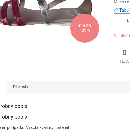
Môžeme d
📏 Tabuľ
€19,90
–39 %
Detailné 
TLAČ
s
Diskusia
robný popis
robný popis
riál podpätku:
Vysokokvalitný materiál