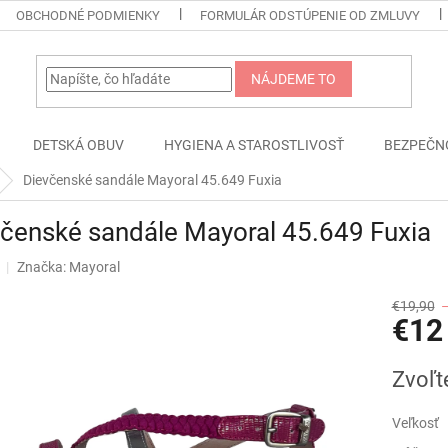
OBCHODNÉ PODMIENKY
FORMULÁR ODSTÚPENIE OD ZMLUVY
NÁJDEME TO
DETSKÁ OBUV
HYGIENA A STAROSTLIVOSŤ
BEZPEČN
Dievčenské sandále Mayoral 45.649 Fuxia
čenské sandále Mayoral 45.649 Fuxia
Značka:
Mayoral
€19,90
€12
Jednotk
Zvoľt
cena:
Veľkosť