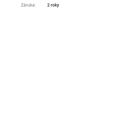
Záruka
:
2 roky