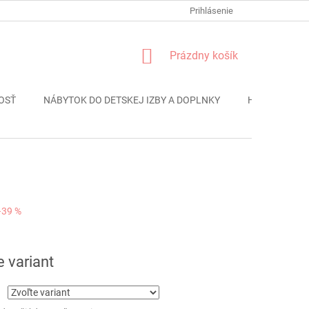
FORMULÁR REKLÁMACIE
PODMIENKY OCHRANY OSOBNÝCH ÚDAJO
Prihlásenie
NÁKUPNÝ
Prázdny košík
KOŠÍK
OSŤ
NÁBYTOK DO DETSKEJ IZBY A DOPLNKY
HRAČKY
–39 %
ová
e variant