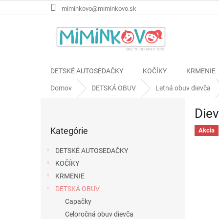
Prejsť
miminkovo@miminkovo.sk
na
obsah
DETSKÉ AUTOSEDAČKY
KOČÍKY
KRMENIE
Domov
DETSKÁ OBUV
Letná obuv dievča
B
Diev
o
Preskočiť
č
Kategórie
kategórie
Akcia
n
ý
DETSKÉ AUTOSEDAČKY
p
KOČÍKY
a
KRMENIE
n
e
DETSKÁ OBUV
l
Capačky
Celoročná obuv dievča